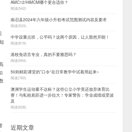
AMC12/HiMCM哪个更合适你？
阅读(542)
南召县2024年六年级小升初考试范围测试内容及要求
阅读(533)
采
中学设重点班，公平吗？这两个原因，让人豁然开朗！
短
阅读(819)
港校免语言专业，真的不要雅思吗？
阅读(564)
高
50则精彩课堂的”口令“在日常教学中试着用起来~
扣
阅读(760)
数
澳洲学生运动量不达标？这些公立小学竟还放弃体育比
赛！与私校差距进一步拉大！专家警告：学业成绩或受波
及
阅读(628)
要
近期文章