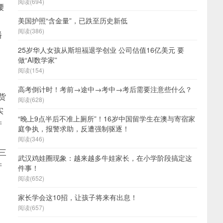
阅读(694)
腰
美国护照“含金量”，已跌至历史新低
阅读(386)
播
25岁华人女孩从斯坦福退学创业 公司估值16亿美元 要
做“AI数学家”
阅读(154)
高考倒计时！考前→途中→考中→考后需要注意些什么？
货
阅读(628)
实
“晚上9点半后不准上厕所”！16岁中国留学生在澳与寄宿家
产
庭争执，报警求助，反遭强制驱逐！
，
阅读(346)
三
武汉鸡娃圈现象：越来越多牛娃家长，在小学阶段搞定这
产
件事！
阅读(652)
家长学会这10招，让孩子将来有出息！
阅读(657)