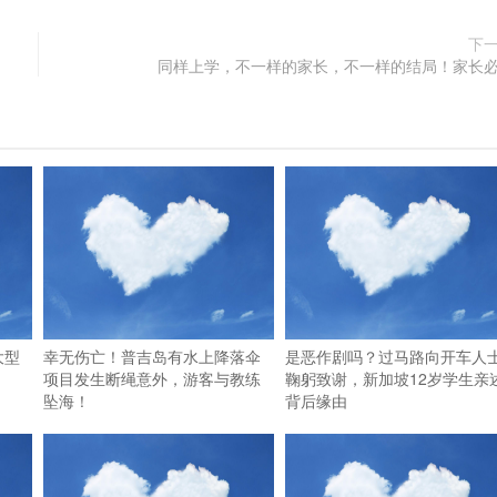
下
同样上学，不一样的家长，不一样的结局！家长
大型
幸无伤亡！普吉岛有水上降落伞
是恶作剧吗？过马路向开车人
项目发生断绳意外，游客与教练
鞠躬致谢，新加坡12岁学生亲
坠海！
背后缘由