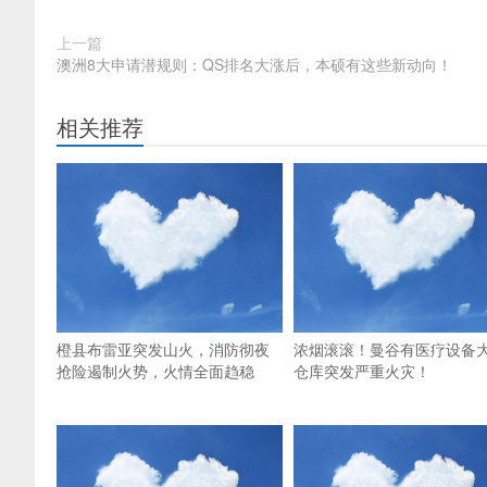
上一篇
澳洲8大申请潜规则：QS排名大涨后，本硕有这些新动向！
相关推荐
橙县布雷亚突发山火，消防彻夜
浓烟滚滚！曼谷有医疗设备
抢险遏制火势，火情全面趋稳
仓库突发严重火灾！