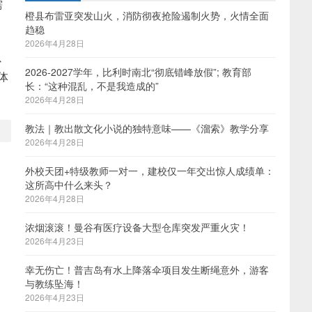
需
橙县布雷亚突发山火，消防彻夜抢险遏制火势，火情全面
趋稳
2026年4月28日
以
2026-2027学年，比利时南北“彻底错峰放假”; 教育部
体
长：“这种混乱，不是我造成的”
2026年4月28日
教法｜教出散文化小说的独特意味——《溜索》教学分享
2026年4月28日
外校天团+特级教师一对一，建校仅一年交出惊人成绩单：
这所高中什么来头？
2026年4月28日
浓烟滚滚！曼谷有医疗设备大型仓库突发严重火灾！
2026年4月23日
幸无伤亡！普吉岛有水上降落伞项目发生断绳意外，游客
与教练坠海！
2026年4月23日