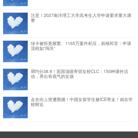
注意！2027南洋理工大学高考生入学申请要求重大调
整
绿卡被拒更频繁、1165万案件积压，前移民官：申请
流程如“闯关”
IB均分38.9！英国顶级寄宿女校CLC：150种课外活
动，养出有底气的女孩
走在街上突遭围捕！中国女留学生被ICE带走！就在学
校附近