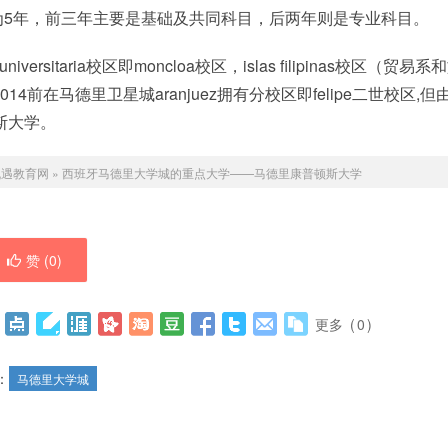
为5年，前三年主要是基础及共同科目，后两年则是专业科目。
rsitaria校区即moncloa校区，islas filipinas校区（贸易系
4前在马德里卫星城aranjuez拥有分校区即felipe二世校区,但
斯大学。
机遇教育网
»
西班牙马德里大学城的重点大学——马德里康普顿斯大学
赞 (
0
)
更多
(
0
)
：
马德里大学城