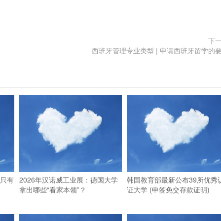
下
西班牙管理专业类型 | 申请西班牙留学的
！只有
2026年汉诺威工业展：德国大学
韩国教育部最新公布39所优秀
拿出哪些“看家本领”？
证大学 (申签免交存款证明)