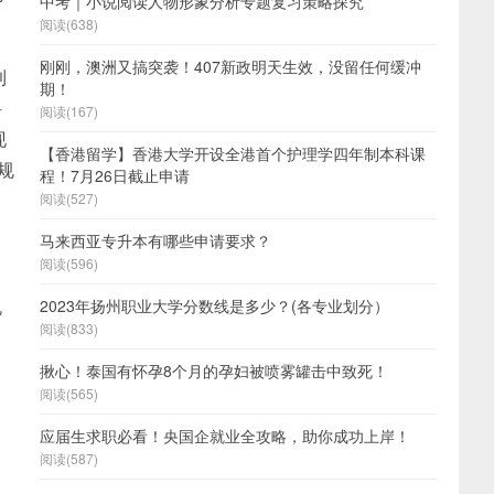
中考｜小说阅读人物形象分析专题复习策略探究
阅读(638)
刚刚，澳洲又搞突袭！407新政明天生效，没留任何缓冲
到
期！
科
阅读(167)
现
【香港留学】香港大学开设全港首个护理学四年制本科课
规
程！7月26日截止申请
阅读(527)
马来西亚专升本有哪些申请要求？
阅读(596)
机
2023年扬州职业大学分数线是多少？(各专业划分）
阅读(833)
揪心！泰国有怀孕8个月的孕妇被喷雾罐击中致死！
阅读(565)
应届生求职必看！央国企就业全攻略，助你成功上岸！
阅读(587)
、