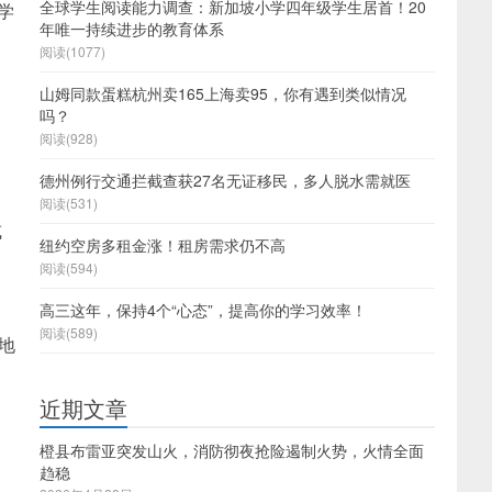
全球学生阅读能力调查：新加坡小学四年级学生居首！20
学
年唯一持续进步的教育体系
阅读(1077)
山姆同款蛋糕杭州卖165上海卖95，你有遇到类似情况
吗？
阅读(928)
德州例行交通拦截查获27名无证移民，多人脱水需就医
阅读(531)
或
纽约空房多租金涨！租房需求仍不高
阅读(594)
高三这年，保持4个“心态”，提高你的学习效率！
阅读(589)
地
近期文章
橙县布雷亚突发山火，消防彻夜抢险遏制火势，火情全面
趋稳