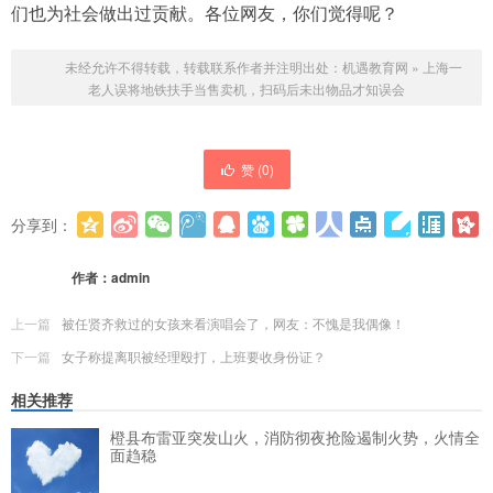
们也为社会做出过贡献。各位网友，你们觉得呢？
未经允许不得转载，转载联系作者并注明出处：
机遇教育网
»
上海一
老人误将地铁扶手当售卖机，扫码后未出物品才知误会
赞 (
0
)
分享到：
更多
(
0
)
作者：
admin
上一篇
被任贤齐救过的女孩来看演唱会了，网友：不愧是我偶像！
下一篇
女子称提离职被经理殴打，上班要收身份证？
相关推荐
橙县布雷亚突发山火，消防彻夜抢险遏制火势，火情全
面趋稳