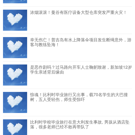
浓烟滚滚！曼谷有医疗设备大型仓库突发严重火灾！
幸无伤亡！普吉岛有水上降落伞项目发生断绳意外，游
客与教练坠海！
是恶作剧吗？过马路向开车人士鞠躬致谢，新加坡12岁
学生亲述背后缘由
惊魂！比利时毕业旅行又出事，载70名学生的大巴撞
树，五人受轻伤，师生受惊吓
比利时学校毕业旅行在意大利发生事故, 男孩从酒店坠
落，很多老师已经不敢再带队了