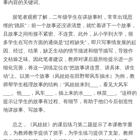
事内容的关键词。
据笔者观察了解，二年级学生在讲故事时，常常出现思
维的“跳跃”：前一个故事还没讲清楚，就忙着讲下一个故事，
且故事之间衔接不紧密、不连贯。此外，从小学到大学，很
多学生在写作方面的通病是“过程缺失”，即只写事情发展的起
因、经过、结果，缺乏生动的情节描述和细节描写，导致作
文枯燥乏味。因此笔者建议，教师对课后题所给提示进一步
细化完善，将这一训练定位在“把故事讲连贯、讲具体、讲生
动”上。以第一个故事（风娃娃在田野帮风车抽水）为例，教
师帮学生梳理故事的结构：“风娃娃来到___，看见大风车
___。他___，风车___，抽上来的水___，秧苗___。”这样的
提示让学生的故事有过程、有细节，有助于他们今后创造性
地讲故事、写故事。
总之，《风娃娃》的课后练习第二题提示了本课教学重
点，为教师教学提供了抓手，为学生练习提供了支架。教师