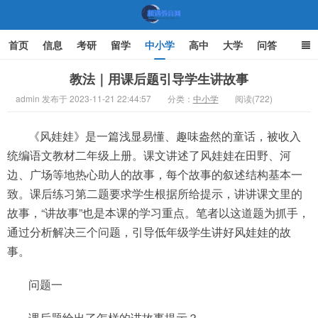
首页
信息
考研
留学
中小学
高中
大学
问答
文化
家庭教育
教法｜用课后题引导学生讲故事
admin 发布于 2023-11-21 22:44:57
分类：
中小学
阅读(722)
机遇教育网
《风娃娃》是一篇浅显易懂、趣味盎然的童话，被收入
统编语文教材二年级上册。课文讲述了风娃娃在田野、河
边、广场等地热心助人的故事，每个故事的叙述结构基本一
致。课后练习第二题要求学生根据所给提示，讲讲课文里的
故事，“讲故事”也是本课的学习重点。笔者以这道题为抓手，
通过分析解决三个问题，引导低年级学生讲好风娃娃的故
事。
问题一
课后题给出了怎样的讲故事提示？