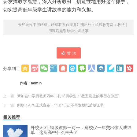
要发挥教学智慧，深入分析教材，创造性地用好这个抓手，
切实提高低年级学生讲故事的能力和兴趣。
未经允许不得转载，转载联系作者并注明出处：
机遇教育网
»
教法｜
用课后题引导学生讲故事
赞 (
0
)
分享到：
更多
(
0
)
作者：
admin
上一篇
新加坡中学男教师四年非礼13男学生！“教室发生的事留在教室”
下一篇
刚刚！APS正式宣布，11.27日起不再发放纸质版证书
相关推荐
外校天团+特级教师一对一，建校仅一年交出惊人成绩
单：这所高中什么来头？