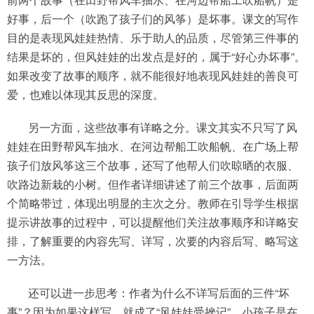
好事，后一个（吹跑了孩子们的风筝）是坏事。课文的写作
目的是表现风娃娃热情、乐于助人的品质，尽管第三件事的
结果是坏的，但风娃娃的出发点是好的，属于“好心办坏事”。
如果改变了故事的顺序，就不能很好地表现风娃娃的善良可
爱，也难以体现其反思的深度。
另一方面，这些故事有详略之分。课文其实不只写了风
娃娃在田野帮风车抽水、在河边帮船工吹船帆、在广场上帮
孩子们放风筝这三个故事，还写了他帮人们吹晾晒的衣服、
吹路边新栽的小树。但作者详细讲述了前三个故事，后面两
个简略带过，体现出明显的主次之分。教师在引导学生根据
提示讲故事的过程中，可以提醒他们关注故事顺序和详略安
排，了解重要的内容先写、详写，次要的内容后写、略写这
一方法。
还可以进一步思考：作者为什么不详写后面的三件“坏
事”？因为如果这样写，就成了“风娃娃受挫记”。小孩子是在