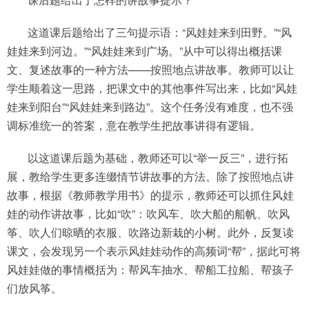
这道课后题给出了三句提示语：“风娃娃来到田野。”“风
娃娃来到河边。”“风娃娃来到广场。”从中可以得出概括课
文、复述故事的一种方法——按照地点讲故事。教师可以让
学生顺着这一思路，把课文中的其他事件写出来，比如“风娃
娃来到阳台”“风娃娃来到路边”。这个任务没有难度，也不强
调标准统一的答案，意在教学生把故事讲得有逻辑。
以这道课后题为基础，教师还可以“举一反三”，进行拓
展，教给学生更多连缀情节讲故事的方法。除了按照地点讲
故事，根据《教师教学用书》的提示，教师还可以抓住风娃
娃的动作讲故事，比如“吹”：吹风车、吹大船的船帆、吹风
筝、吹人们晾晒的衣服、吹路边新栽的小树。此外，反复读
课文，会发现另一个表示风娃娃动作的高频词“帮”，据此可将
风娃娃做的事情概括为：帮风车抽水、帮船工拉船、帮孩子
们放风筝。