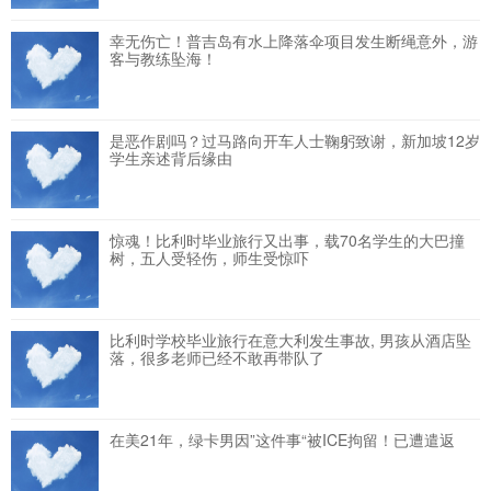
幸无伤亡！普吉岛有水上降落伞项目发生断绳意外，游
客与教练坠海！
是恶作剧吗？过马路向开车人士鞠躬致谢，新加坡12岁
学生亲述背后缘由
惊魂！比利时毕业旅行又出事，载70名学生的大巴撞
树，五人受轻伤，师生受惊吓
比利时学校毕业旅行在意大利发生事故, 男孩从酒店坠
落，很多老师已经不敢再带队了
在美21年，绿卡男因”这件事“被ICE拘留！已遭遣返