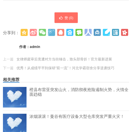
赞 (
0
)
分享到：
更多
(
0
)
作者：
admin
上一篇
女律师庭审后竟遭对方当街锤击，致头部骨折！官方最新进展
下一篇
优秀！从成绩平平到保研“双一流”！河北学霸宿舍分享逆袭技巧
相关推荐
橙县布雷亚突发山火，消防彻夜抢险遏制火势，火情全
面趋稳
浓烟滚滚！曼谷有医疗设备大型仓库突发严重火灾！