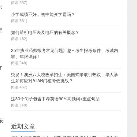
阅读(557)
职
小学成绩不好，初中能变学霸吗？
阅读(861)
程
如何辨析电压表及电压的有关概念？
阅读(462)
25年执业药师报考常见问题汇总~ 考生报考条件、考试内
容、年限详解！
阅读(348)
有
突发！澳洲八大校改革招生：美国式录取引热议，华人学
生如何应对ATAR门槛降低挑战？
阅读(467)
这80个句子包含中考英语90%高频词+重点句型
阅读(548)
安
近期文章