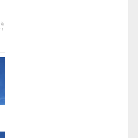
一篇
”！