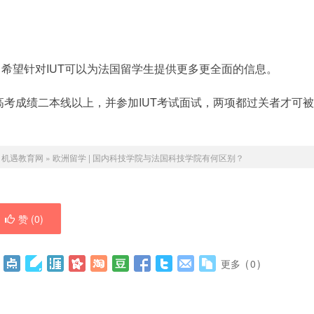
希望针对IUT可以为法国留学生提供更多更全面的信息。
到高考成绩二本线以上，并参加IUT考试面试，两项都过关者才可被
：
机遇教育网
»
欧洲留学 | 国内科技学院与法国科技学院有何区别？
赞 (
0
)
更多
(
0
)