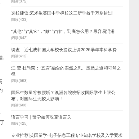
阅读(372)
与
选校建议:艺术生英国中学择校这三所学校千万别错过!
阅读(433)
“其他”与“其它”，“做”与“作”，到底怎么用？最容易混淆！
阅读(642)
调查：近七成韩国大学校长提议上调2025学年本科学费
阅读(412)
高
汪 莹 杜尚荣：“五育”融合的实然之思、应然之道和可然之
径
高
阅读(563)
的
国际生数量将被腰斩？澳洲各院校招收国际学生上限公
布，对国际生无较大影响！
阅读(608)
乐
语言学习 | 留学如何攻克语言关
好于
阅读(425)
专业推荐|英国留学-电子信息工程专业知名学校及入学要求