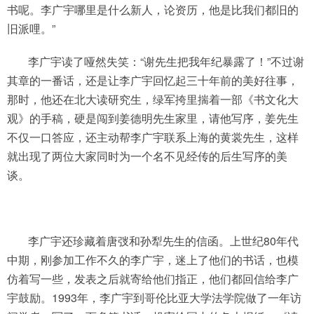
书呢。李广宇哪里是什么新人，论资历，他是比我们都旧的
旧派哩。”
李广宇读了哑然失笑：“谢先生把我年纪暴露了！”不过谢
其章的一番话，还是让李广宇回忆起三十年前的美好往事，
那时，他还在北大读研究生，绿军挎里揣着一部《书文化大
观》的手稿，硬是闯到姜德明先生家里，请他写序，姜先生
不仅一口答应，还主动帮李广宇联系上海的黄裳先生，这样
就出现了两位大家同时为一个名不见经传的后生写序的美
谈。
李广宇还珍藏着唐弢和孙犁先生的信函。上世纪80年代
中期，刚参加工作不久的李广宇，迷上了他们的书话，也模
仿着写一些，发表之后就寄给他们指正，他们都回信给李广
宇鼓励。1993年，李广宇到哥伦比亚大学法学院做了一年访