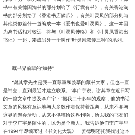
书中有关德国淘书的部分划给了《行囊有书》，有关香港淘
书的部分划给了《香港书店鳞爪》，有关叶灵凤的部分则与
其他类似篇什一道编成一本《爱书也爱叶灵凤》。这一本因
为离书话相对较远，将与《叶灵凤传略》和《叶灵凤香港出
书记》一起，凑成另外一个叫作“叶灵凤叙传三种”的系列。
藏书界前辈的“加持”
“谢其章先生是我一直尊重和羡慕的藏书大家，但也一直
是神交，直到最近才建立联系。”李广宇说。谢其章在近日写
的一篇文章中提及李广宇：“据我二十多年的观察，他的书话
文章的风格有意识地与大多数作者保持着距离，从来不参与
这界的聚会活动，从来不供稿给这界刊物，所以我的书友们
对于李广宇是陌生的，以为是个新人。我告诉他们李广宇早
在1994年即编著过《书文化大观》，姜德明还托我找过这本