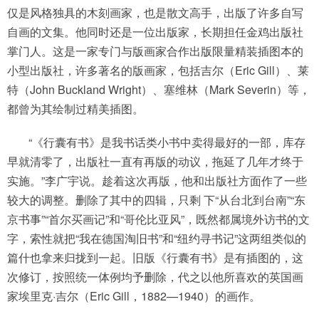
仅是风格独具的木刻画家，也是散文高手，出版了许多自写
自画的文集。他同时还是一位出版家，长期担任金鸡出版社
掌门人。这是一家专门与版画家合作出版限量精装插图本的
小型出版社，许多著名的版画家，包括吉尔（Eric Gill）、莱
特（John Buckland Wright）、塞维林（Mark Severin）等，
都曾为其绘制过精美插图。
“《行囊有书》是我书话类小书中卖得最好的一部，库存
早就清零了，出版社一直有再版的动议，拖延了几年才终于
实施。”李广宇说。趁着这次再版，他和出版社方面作了一些
较大的调整。删除了其中的四辑，只剩 下“从台北到台南”“东
京书事”“首尔买画记”和“哥伦比亚风”，既然都属境外访书的文
字，索性就把“我在德国淘旧书”和“纽约寻书记”这两组类似的
篇什也拿来归拢到一起。旧版《行囊有书》是有插图的，这
次修订，按照统一体例均予删除，代之以他所喜欢的英国画
家埃里克·吉尔（Eric Gill，1882—1940）的画作。