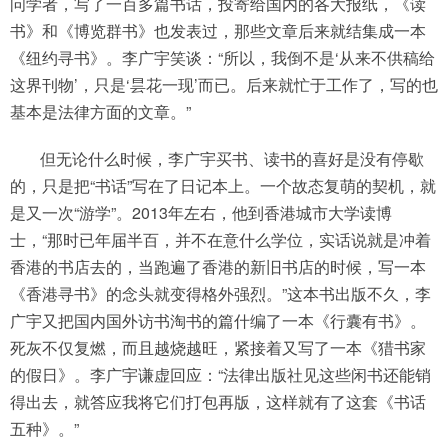
问学者，写了一百多篇书话，投寄给国内的各大报纸，《读
书》和《博览群书》也发表过，那些文章后来就结集成一本
《纽约寻书》。李广宇笑谈：“所以，我倒不是‘从来不供稿给
这界刊物’，只是‘昙花一现’而已。后来就忙于工作了，写的也
基本是法律方面的文章。”
但无论什么时候，李广宇买书、读书的喜好是没有停歇
的，只是把“书话”写在了日记本上。一个故态复萌的契机，就
是又一次“游学”。2013年左右，他到香港城市大学读博
士，“那时已年届半百，并不在意什么学位，实话说就是冲着
香港的书店去的，当跑遍了香港的新旧书店的时候，写一本
《香港寻书》的念头就变得格外强烈。”这本书出版不久，李
广宇又把国内国外访书淘书的篇什编了一本《行囊有书》。
死灰不仅复燃，而且越烧越旺，紧接着又写了一本《猎书家
的假日》。李广宇谦虚回应：“法律出版社见这些闲书还能销
得出去，就答应我将它们打包再版，这样就有了这套《书话
五种》。”