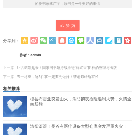
的爱书家李广宇：读书是一件美好的事情
赞 (
0
)
分享到：
更多
(
0
)
作者：
admin
上一篇
让古籍活起来！国家图书馆持续推进“样式雷”图档的整理与出版
下一篇
五一将至，这8件事一定要先做好！请老师转给家长
相关推荐
橙县布雷亚突发山火，消防彻夜抢险遏制火势，火情全
面趋稳
浓烟滚滚！曼谷有医疗设备大型仓库突发严重火灾！