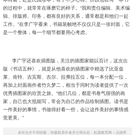
的过程中，就常常在琢磨它的样子。“我和责任编辑、美术编
辑、排版师、印务，都有良好的关系，通常都是和他们一起
工作。”在李广宇看来，书籍装帧绝不仅仅只是一张封面，它
是一个整体，每一个细节都要用心考虑。
李广宇还喜欢插图版，关注的插图家能以百计，这次出
版《书话五种》，就是从他喜欢的插图家中精选了比亚兹
莱、肯特、吉宾斯、吉尔、拉弗拉五位，每一本分配一位，
再加上封面画作者竹久梦二，相当于同时为读者提供了一次
优秀插图家的欣赏之旅。“他们几位，都是书卷气很强的画
家，自己也大抵能写，常会为自己的作品绘制插图。读书是
一件美好的事情，书做得好看一些，会让这件美好的事情感
觉更美。”
未经允许不得转载，转载联系作者并注明出处：
机遇教育网
»
法律界