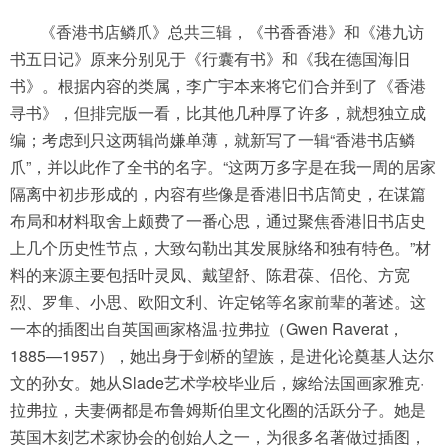
《香港书店鳞爪》总共三辑，《书香香港》和《港九访
书五日记》原来分别见于《行囊有书》和《我在德国海旧
书》。根据内容的类属，李广宇本来将它们合并到了《香港
寻书》，但排完版一看，比其他几种厚了许多，就想独立成
编；考虑到只这两辑尚嫌单薄，就新写了一辑“香港书店鳞
爪”，并以此作了全书的名字。“这两万多字是在我一周的居家
隔离中初步形成的，内容有些像是香港旧书店简史，在谋篇
布局和材料取舍上颇费了一番心思，通过聚焦香港旧书店史
上几个历史性节点，大致勾勒出其发展脉络和独有特色。”材
料的来源主要包括叶灵凤、戴望舒、陈君葆、侣伦、方宽
烈、罗隼、小思、欧阳文利、许定铭等名家前辈的著述。这
一本的插图出自英国画家格温·拉弗拉（Gwen Raverat，
1885—1957），她出身于剑桥的望族，是进化论奠基人达尔
文的孙女。她从Slade艺术学校毕业后，嫁给法国画家雅克·
拉弗拉，夫妻俩都是布鲁姆斯伯里文化圈的活跃分子。她是
英国木刻艺术家协会的创始人之一，为很多名著做过插图，