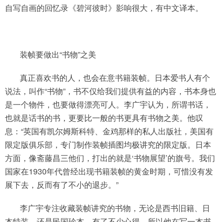
自写自画的回忆录《碧河彼时》影响很大，有中文译本。
装帧要做出“书物”之美
真正喜欢书的人，也会在意书籍装帧。日本爱书人有个
说法，叫作“书物”，书不仅给我们提供有益的内容，书本身也
是一个物件，也要做得漂亮可人。李广宇认为，所谓书话，
也就是话书的书，更要比一般的书更具有书物之美。他叹
息：“英国有凯尔姆斯科特、金鸡那样的私人出版社，美国有
限定版俱乐部，专门制作装帧插图均极讲究的限定版。日本
方面，像斋藤昌三他们，打出的就是‘书物展望’的旗号。我们
国家在1930年代曾经出现书籍装帧的黄金时期，可惜没有发
展下去，反而有了不小的退步。”
李广宇专注收藏装帧讲究的书物，无论是西书旧籍、日
本特装，还是民国珍本，有了不少心得。所以他在写一本书