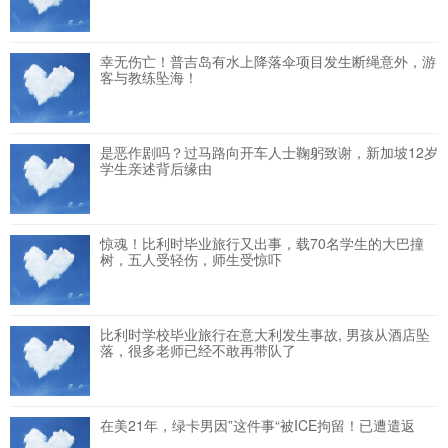
幸无伤亡！普吉岛有水上降落伞项目发生断绳意外，游
客与教练坠海！
是恶作剧吗？过马路向开车人士鞠躬致谢，新加坡12岁
学生亲述背后缘由
惊魂！比利时毕业旅行又出事，载70名学生的大巴撞
树，五人受轻伤，师生受惊吓
比利时学校毕业旅行在意大利发生事故, 男孩从酒店坠
落，很多老师已经不敢再带队了
在美21年，绿卡男因”这件事“被ICE拘留！已遭遣返