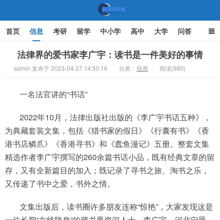
首页
信息
考研
留学
中小学
高中
大学
问答
文化
家庭教育
法律界的爱书家李广宇：读书是一件美好的事情
admin 发布于 2023-04-27 14:50:16
分类：
信息
阅读(980)
机遇教育网
一名法官讲的“书话”
2022年10月，法律出版社出版的《李广宇书话五种》，
为典藏套装文集，包括《猎书家的假日》《行囊有书》《香
港书店鳞爪》《香港寻书》和《蠹鱼漫记》五册。整套文集
精选作者李广宇撰写的260余篇书话小品，既有经典文章的留
存，又有全新篇目的加入；既记录了寻书之旅、淘书之乐，
又传递了书中之爱，书外之情。
文集出版后，读书圈许多朋友连称“惊艳”，大家发现这是
一位长期“在线隐身”的藏书界资深人士。李广宇，河北宁晋