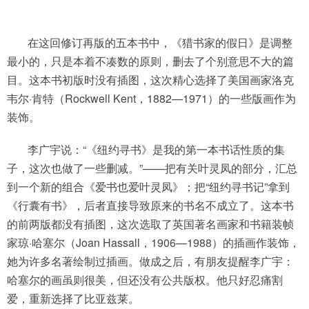
在这回修订再版的五本书中，《猎书家的假日》是调整
最小的，只是本着不凑数的原则，删去了个别意思不大的篇
目。这本书初版时没有插图，这次精心选择了美国画家洛克
韦尔·肯特（Rockwell Kent，1882—1971）的一些版画作为
装饰。
李广宇说：“《纽约寻书》是我的第一本书话性质的集
子，这次也做了一些删减。”——把有关叶灵凤的部分，汇总
到一个新的组合《爱书也爱叶灵凤》；把“纽约寻书记”拿到
《行囊有书》，后者直接导致原来的书名不成立了。这本书
的前两版都没有插图，这次选取了英国著名画家和书籍装帧
家琼·哈塞尔（Joan Hassall，1906—1988）的插画作装饰，
她为许多名著绘制过插画。做成之后，有朋友提醒李广宇：
哈塞尔的画虽则很美，但还没有公共版权。他只好忍痛割
爱，重新选择了比亚兹莱。