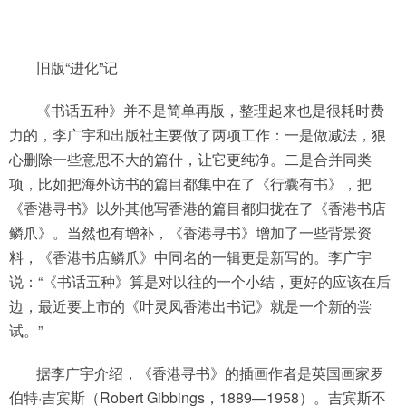
旧版“进化”记
《书话五种》并不是简单再版，整理起来也是很耗时费
力的，李广宇和出版社主要做了两项工作：一是做减法，狠
心删除一些意思不大的篇什，让它更纯净。二是合并同类
项，比如把海外访书的篇目都集中在了《行囊有书》，把
《香港寻书》以外其他写香港的篇目都归拢在了《香港书店
鳞爪》。当然也有增补，《香港寻书》增加了一些背景资
料，《香港书店鳞爪》中同名的一辑更是新写的。李广宇
说：“《书话五种》算是对以往的一个小结，更好的应该在后
边，最近要上市的《叶灵凤香港出书记》就是一个新的尝
试。”
据李广宇介绍，《香港寻书》的插画作者是英国画家罗
伯特·吉宾斯（Robert Gibbings，1889—1958）。吉宾斯不