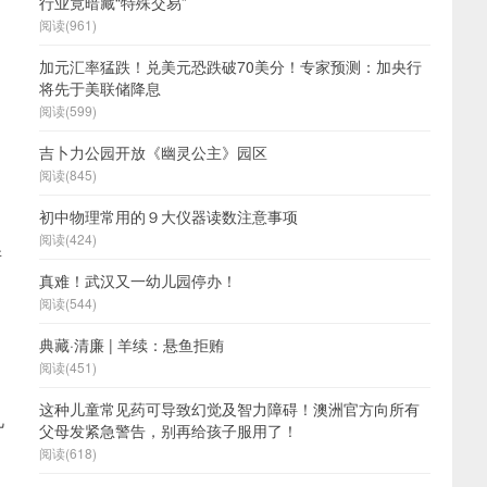
行业竟暗藏“特殊交易”
阅读(961)
加元汇率猛跌！兑美元恐跌破70美分！专家预测：加央行
将先于美联储降息
阅读(599)
吉卜力公园开放《幽灵公主》园区
阅读(845)
初中物理常用的９大仪器读数注意事项
阅读(424)
并
真难！武汉又一幼儿园停办！
阅读(544)
典藏·清廉 | 羊续：悬鱼拒贿
阅读(451)
，
这种儿童常见药可导致幻觉及智力障碍！澳洲官方向所有
礼
父母发紧急警告，别再给孩子服用了！
阅读(618)