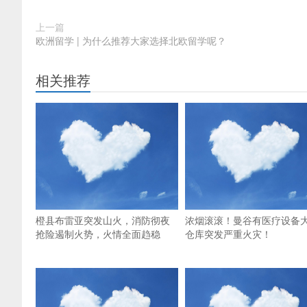
上一篇
欧洲留学 | 为什么推荐大家选择北欧留学呢？
相关推荐
橙县布雷亚突发山火，消防彻夜
浓烟滚滚！曼谷有医疗设备
抢险遏制火势，火情全面趋稳
仓库突发严重火灾！