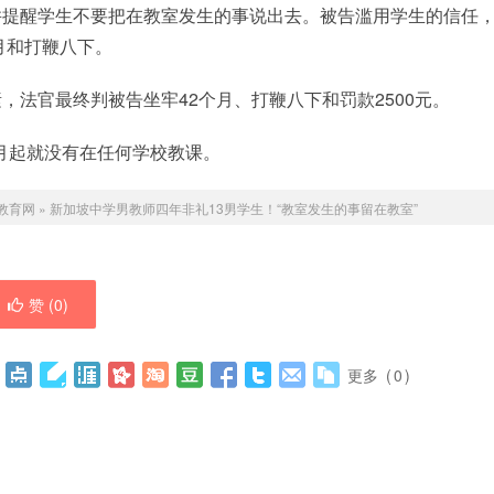
并提醒学生不要把在教室发生的事说出去。被告滥用学生的信任
月和打鞭八下。
法官最终判被告坐牢42个月、打鞭八下和罚款2500元。
1月起就没有在任何学校教课。
教育网
»
新加坡中学男教师四年非礼13男学生！“教室发生的事留在教室”
赞 (
0
)
更多
(
0
)