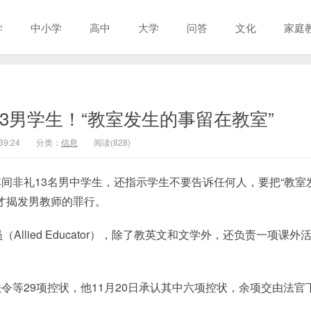
学
中小学
高中
大学
问答
文化
家庭
3男学生！“教室发生的事留在教室”
39:24
分类：
信息
阅读(828)
间非礼13名男中学生，还指示学生不要告诉任何人，要把“教室
才揭发男教师的罪行。
llied Educator），除了教英文和文学外，还负责一项课外
等29项控状，他11月20日承认其中六项控状，余项交由法官