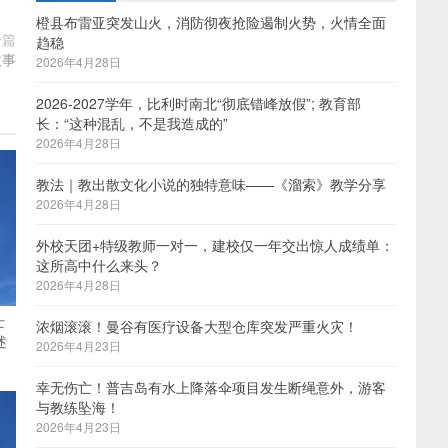
橙县布雷亚突发山火，消防彻夜抢险遏制火势，火情全面
一篇
趋稳
故事
2026年4月28日
2026-2027学年，比利时南北“彻底错峰放假”; 教育部
长：“这种混乱，不是我造成的”
2026年4月28日
教法｜教出散文化小说的独特意味——《溜索》教学分享
2026年4月28日
外校天团+特级教师一对一，建校仅一年交出惊人成绩单：
这所高中什么来头？
2026年4月28日
士
浓烟滚滚！曼谷有医疗设备大型仓库突发严重火灾！
述
2026年4月23日
幸无伤亡！普吉岛有水上降落伞项目发生断绳意外，游客
与教练坠海！
2026年4月23日