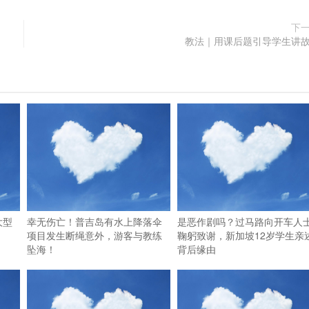
下
教法｜用课后题引导学生讲
大型
幸无伤亡！普吉岛有水上降落伞
是恶作剧吗？过马路向开车人
项目发生断绳意外，游客与教练
鞠躬致谢，新加坡12岁学生亲
坠海！
背后缘由