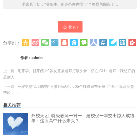
求家长订奶：“没条件、创造条件也得订”？教育局回应了…
赞 (
0
)
分享到：
更多
(
0
)
作者：
admin
上一篇
刚开学、就开颅？9岁女童被老师打破头骨，仍在ICU！老师：我想打的
是别人
下一篇
一岁男婴“众目睽睽”下惨死民宿，505个针眼遍布全身！“博士”母亲竟是
帮凶……
相关推荐
外校天团+特级教师一对一，建校仅一年交出惊人成绩
单：这所高中什么来头？