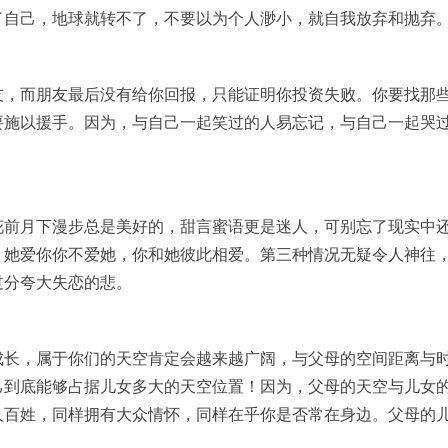
了自己，地球就转不了，不要以为个人渺小，就自我放弃和抛弃
友，而朋友最后没有给你回报，只能证明你投资失败。你要找那
要施以援手。因为，与自己一起笑过的人易忘记，与自己一起哭
花前月下漫步总是美好的，甜言蜜语更是迷人，可别忘了现实中
，她爱你你不爱她，你和她彼此相爱。第三种情况无疑令人神往
过分夸大失恋的悲。
成长，属于你们的天空肯定会越来越广阔，与父母的空间距离与
己到底能够占据儿女多大的天空位置！因为，父母的天空与儿女
人百姓，同样拥有大众情怀，同样在乎你是否常在身边。父母的