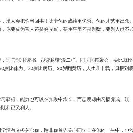
多，没人会把你当回事！除非你的成绩更优秀、你的才艺更出众
后，你要成为富人还是穷光蛋，要住平房还是别墅，要别人瞧不
，这与“读书读书、越读越猪”没二样。同学间搞聚会，要比就比
、60岁比体力、70岁比病历、80岁翻黄历，人生几十载，归根到
学习获得，能力也可以在实践中增长，而态度却由习惯养成。现
是既利已又利人。
同学没有义务关心你，除非你首先关心同学；在你的一生中，也