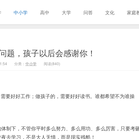
学
中小学
高中
大学
问答
文化
家庭
个问题，孩子以后会感谢你！
1:54
分类：
中小学
阅读(840)
，需要好好工作；做孩子的，需要好好读书。谁都希望不为谁操
的体制下，不管你平时多么努力、多么用功、多么厉害，只要考
没夜去学习，不是大人无情，而是现实残酷！