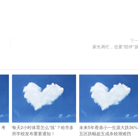
下
家长再忙，也要“陪伴”
，考
每天2小时体育怎么“练”？哈市多
未来5年香港小一生源大跌36%
所学校发布重要通知！
五区跌幅超五成杀校潮难挡