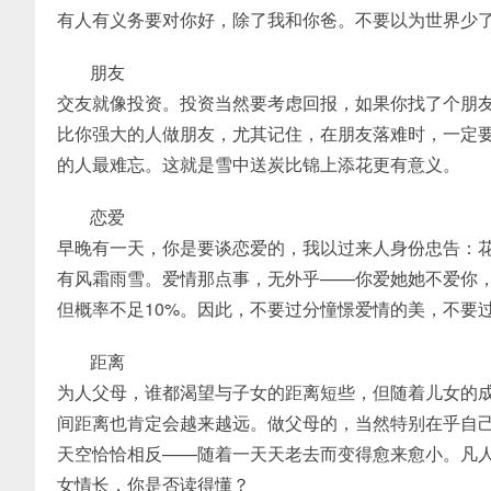
有人有义务要对你好，除了我和你爸。不要以为世界少
朋友
交友就像投资。投资当然要考虑回报，如果你找了个朋
比你强大的人做朋友，尤其记住，在朋友落难时，一定
的人最难忘。这就是雪中送炭比锦上添花更有意义。
恋爱
早晚有一天，你是要谈恋爱的，我以过来人身份忠告：
有风霜雨雪。爱情那点事，无外乎——你爱她她不爱你
但概率不足10%。因此，不要过分憧憬爱情的美，不要
距离
为人父母，谁都渴望与子女的距离短些，但随着儿女的
间距离也肯定会越来越远。做父母的，当然特别在乎自
天空恰恰相反——随着一天天老去而变得愈来愈小。凡
女情长，你是否读得懂？