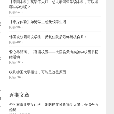
【泰国本科】英语不太好，想去泰国留学读本科，可以读
。
哪些学校呢？
阅读(543)
【亲身体验】尔湾学生感受残障生活
些
阅读(987)
过
韩国被校园霸凌学生，反复住院后最终跳楼自杀！
阅读(481)
爱心零距离，书香漫校园——大悟县天有实验学校图书捐
赠活动
还
阅读(1037)
，
收到德国大学拒信，可能是这些原因……
阅读(762)
时
近期文章
的
橙县布雷亚突发山火，消防彻夜抢险遏制火势，火情全面
儿
趋稳