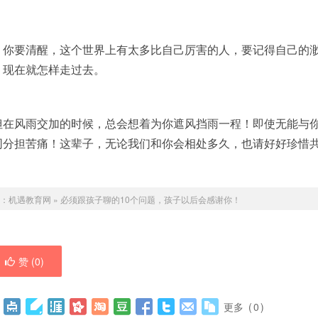
，你要清醒，这个世界上有太多比自己厉害的人，要记得自己的
，现在就怎样走过去。
但在风雨交加的时候，总会想着为你遮风挡雨一程！即使无能与
同分担苦痛！这辈子，无论我们和你会相处多久，也请好好珍惜
：
机遇教育网
»
必须跟孩子聊的10个问题，孩子以后会感谢你！
赞 (
0
)
更多
(
0
)