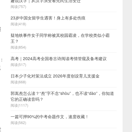
趣说汉字｜从汉字演变看先民生活变迁
阅读(757)
23岁中国女留学生遇害！身上有多处伤痕
、
阅读(418)
起
疑地铁事件女子同学称被其校园霸凌，在学校类似小霸
王？
阅读(854)
高考｜2024高考全国卷古诗阅读考情管窥及备考建议
：
阅读(517)
底
日本少子化对策法成立 2026年度创设育儿支援金
阅读(668)
郭嵩焘怎么读？“焘”字不念“shòu”，也不读“dào”，你知道
它的正确读音吗？
阅读(1117)
一篇可押90%的中考命题作文，速度收藏！
阅读(562)
没