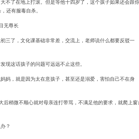
？大不了在地上打滚。但是等他十四岁了，这个孩子如果还会跟
杀，还有服毒自杀。
目无尊长
就初三了，文化课基础非常差，交流上，老师说什么都要反驳一
才发现这话孩子的问题可远远不止这些。
职妈妈，就是因为太在意孩子，甚至还是溺爱，害怕自己不在身
长大后稍微不顺心就对母亲连打带骂，不满足他的要求，就爬上窗
么办？