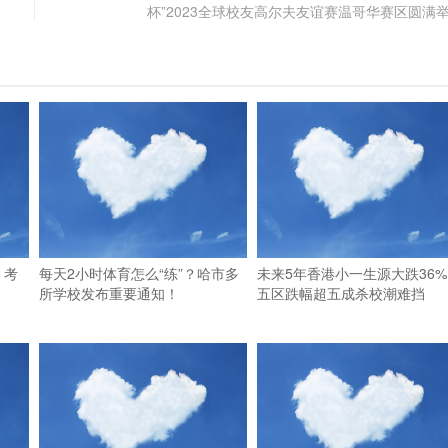
杯”2023全球校友高尔夫友谊赛温哥华赛区圆满
，考
每天2小时体育怎么“练”？哈市多
未来5年香港小一生源大跌36%
所学校发布重要通知！
五区跌幅超五成杀校潮难挡