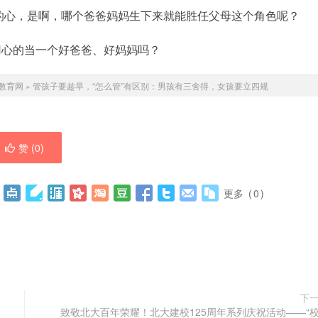
母的心，是啊，哪个爸爸妈妈生下来就能胜任父母这个角色呢？
用心的当一个好爸爸、好妈妈吗？
教育网
»
管孩子要趁早，“怎么管”有区别：男孩有三舍得，女孩要立四规
赞 (
0
)
更多
(
0
)
下
致敬北大百年荣耀！北大建校125周年系列庆祝活动——“