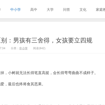
学
中小学
高中
大学
问答
文化
家庭
区别：男孩有三舍得，女孩要立四规
7:34
分类：
中小学
阅读(842)
切掉，小树就无法长得笔直高挺，会长得弯弯曲曲不成样子。
溺爱，最后也终将食其恶果。