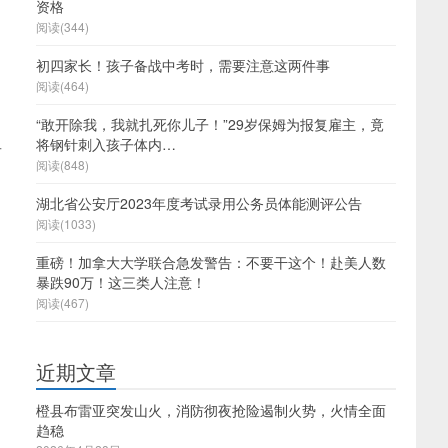
资格
阅读(344)
初四家长！孩子备战中考时，需要注意这两件事
阅读(464)
“敢开除我，我就扎死你儿子！”29岁保姆为报复雇主，竟
将钢针刺入孩子体内…
者
阅读(848)
湖北省公安厅2023年度考试录用公务员体能测评公告
阅读(1033)
重磅！加拿大大学联合急发警告：不要干这个！赴美人数
暴跌90万！这三类人注意！
阅读(467)
近期文章
橙县布雷亚突发山火，消防彻夜抢险遏制火势，火情全面
趋稳