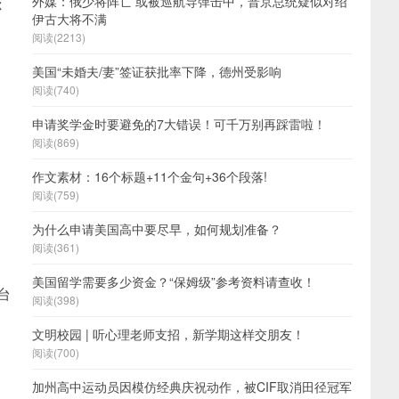
外媒：俄少将阵亡 或被巡航导弹击中，普京总统疑似对绍
你
伊古大将不满
阅读(2213)
美国“未婚夫/妻”签证获批率下降，德州受影响
阅读(740)
申请奖学金时要避免的7大错误！可千万别再踩雷啦！
阅读(869)
作文素材：16个标题+11个金句+36个段落!
阅读(759)
为什么申请美国高中要尽早，如何规划准备？
阅读(361)
美国留学需要多少资金？“保姆级”参考资料请查收！
台
阅读(398)
文明校园 | 听心理老师支招，新学期这样交朋友！
阅读(700)
加州高中运动员因模仿经典庆祝动作，被CIF取消田径冠军