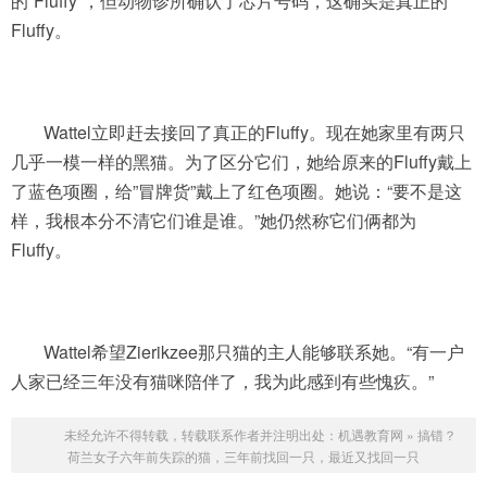
的”Fluffy”，但动物诊所确认了芯片号码，这确实是真正的
Fluffy。
Wattel立即赶去接回了真正的Fluffy。现在她家里有两只
几乎一模一样的黑猫。为了区分它们，她给原来的Fluffy戴上
了蓝色项圈，给”冒牌货”戴上了红色项圈。她说：“要不是这
样，我根本分不清它们谁是谁。”她仍然称它们俩都为
Fluffy。
Wattel希望Zierikzee那只猫的主人能够联系她。“有一户
人家已经三年没有猫咪陪伴了，我为此感到有些愧疚。”
未经允许不得转载，转载联系作者并注明出处：
机遇教育网
»
搞错？
荷兰女子六年前失踪的猫，三年前找回一只，最近又找回一只