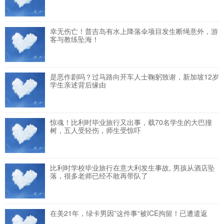
幸无伤亡！普吉岛有水上降落伞项目发生断绳意外，游
客与教练坠海！
是恶作剧吗？过马路向开车人士鞠躬致谢，新加坡12岁
学生亲述背后缘由
惊魂！比利时毕业旅行又出事，载70名学生的大巴撞
树，五人受轻伤，师生受惊吓
比利时学校毕业旅行在意大利发生事故, 男孩从酒店坠
落，很多老师已经不敢再带队了
在美21年，绿卡男因”这件事“被ICE拘留！已遭遣返