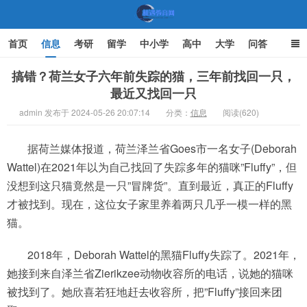
首页
信息
考研
留学
中小学
高中
大学
问答
文化
家庭教育
搞错？荷兰女子六年前失踪的猫，三年前找回一只，
最近又找回一只
机遇教育网
admin 发布于 2024-05-26 20:07:14
分类：
信息
阅读(620)
据荷兰媒体报道，荷兰泽兰省Goes市一名女子(Deborah
Wattel)在2021年以为自己找回了失踪多年的猫咪”Fluffy”，但
没想到这只猫竟然是一只”冒牌货”。直到最近，真正的Fluffy
才被找到。现在，这位女子家里养着两只几乎一模一样的黑
猫。
2018年，Deborah Wattel的黑猫Fluffy失踪了。2021年，
她接到来自泽兰省Zierikzee动物收容所的电话，说她的猫咪
被找到了。她欣喜若狂地赶去收容所，把”Fluffy”接回来团