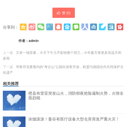
赞 (
0
)
分享到：
更多
(
0
)
作者：
admin
上一篇
又有一场雷暴，今天下午几乎影响整个荷兰…今年夏天将更多高温天和
多雨
下一篇
哥鲁拜克要塞内的“考古山”公园向游客开放，欧盟与德国合作共同保护文
化遗产
相关推荐
橙县布雷亚突发山火，消防彻夜抢险遏制火势，火情全
面趋稳
浓烟滚滚！曼谷有医疗设备大型仓库突发严重火灾！