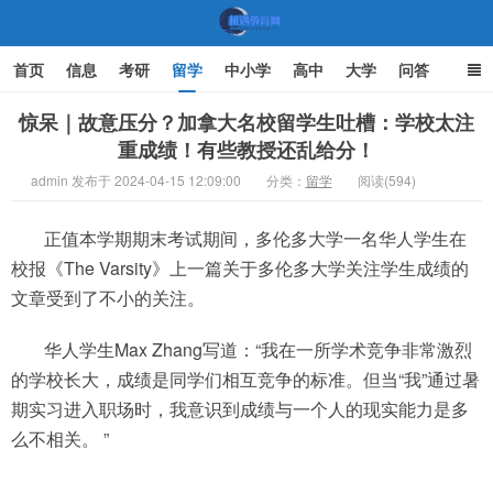
首页
信息
考研
留学
中小学
高中
大学
问答
文化
家庭教育
惊呆｜故意压分？加拿大名校留学生吐槽：学校太注
重成绩！有些教授还乱给分！
机遇教育网
admin 发布于 2024-04-15 12:09:00
分类：
留学
阅读(594)
正值本学期期末考试期间，多伦多大学一名华人学生在
校报《The Varsity》上一篇关于多伦多大学关注学生成绩的
文章受到了不小的关注。
华人学生Max Zhang写道：“我在一所学术竞争非常激烈
的学校长大，成绩是同学们相互竞争的标准。但当“我”通过暑
期实习进入职场时，我意识到成绩与一个人的现实能力是多
么不相关。 ”