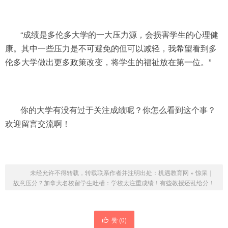
“成绩是多伦多大学的一大压力源，会损害学生的心理健
康。其中一些压力是不可避免的但可以减轻，我希望看到多
伦多大学做出更多政策改变，将学生的福祉放在第一位。”
你的大学有没有过于关注成绩呢？你怎么看到这个事？
欢迎留言交流啊！
未经允许不得转载，转载联系作者并注明出处：
机遇教育网
»
惊呆｜
故意压分？加拿大名校留学生吐槽：学校太注重成绩！有些教授还乱给分！
赞 (
0
)