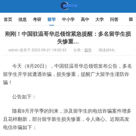
首页
信息
考研
留学
中小学
高中
大学
问答
文化
家庭教育
刚刚！中国驻温哥华总领馆紧急提醒：多名留学生损
失惨重…
机遇教育网
admin 发布于 2023-09-21 19:00:33
分类：
留学
阅读(834)
今天（9月20日），中国驻温哥华总领馆发布公告，多名
留学生开学就遭遇诈骗，损失惨重，提醒广大留学生谨防诈
骗！
公告如下：
随着9月开学季的到来，涉及留学生的电信诈骗案件增多
且花样翻新，部分留学新生损失惨重，令人痛心。近期高发
电信诈骗如下：