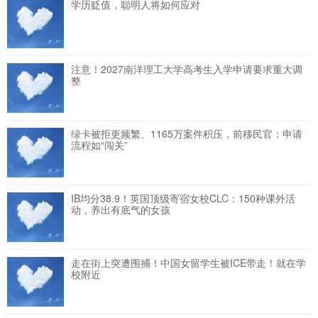
学历贬值，聪明人将如何应对
注意！2027南洋理工大学高考生入学申请要求重大调
整
绿卡被拒更频繁、1165万案件积压，前移民官：申请
流程如“闯关”
IB均分38.9！英国顶级寄宿女校CLC：150种课外活
动，养出有底气的女孩
走在街上突遭围捕！中国女留学生被ICE带走！就在学
校附近