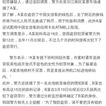
犯罪嫌疑人，通过追踪调查，警方在首尔江南区某赛车场逮
捕了A某。
据了解，A某在盗窃了中国女游客的钱包后，去了附近的换钱
所将700元人民币兑换成了韩币，用于吃饭和消费，此外A某
还试图用中国女游客的信用卡在ATM机上取现。
警方调查显示，A某前科高达19次，曾因盗窃犯罪被警方拘
留12次，去年11月出狱后，不过几个月的时间便再次犯下了
盗窃罪行。
警方表示：“A某专挑下班时间段作案，作案时通常选择
背双肩包或开放式手提包的女性为犯罪对象，为了躲避追
踪，A某坐地铁时不买票，而是直接从闸机口钻进地铁站
内。”
此外，警方还抓捕了另一名在地铁里偷窃的惯犯B某，B某也
有高达15次的前科记录，B某在3月10日出狱后仅3天就再次
犯下盗窃罪行，警方通过分析监控最终确定了B某的身份。
韩国警方相关人士提醒：“为了预防盗窃，请不要把没有锁的