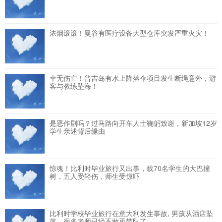
浓烟滚滚！曼谷有医疗设备大型仓库突发严重火灾！
幸无伤亡！普吉岛有水上降落伞项目发生断绳意外，游
客与教练坠海！
是恶作剧吗？过马路向开车人士鞠躬致谢，新加坡12岁
学生亲述背后缘由
惊魂！比利时毕业旅行又出事，载70名学生的大巴撞
树，五人受轻伤，师生受惊吓
比利时学校毕业旅行在意大利发生事故, 男孩从酒店坠
落，很多老师已经不敢再带队了