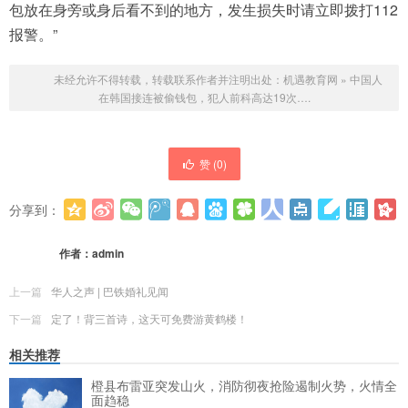
包放在身旁或身后看不到的地方，发生损失时请立即拨打112
报警。”
未经允许不得转载，转载联系作者并注明出处：
机遇教育网
»
中国人
在韩国接连被偷钱包，犯人前科高达19次….
赞 (
0
)
分享到：
更多
(
0
)
作者：
admin
上一篇
华人之声 | 巴铁婚礼见闻
下一篇
定了！背三首诗，这天可免费游黄鹤楼！
相关推荐
橙县布雷亚突发山火，消防彻夜抢险遏制火势，火情全
面趋稳