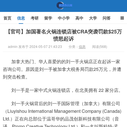
首页
信息
考研
留学
中小学
高中
大学
问答
文化
家庭教育
【官司】加国著名火锅连锁店被CRA突袭罚款$25万
愤怒起诉
机遇教育网
admin 发布于 2024-05-07 21:43:23
分类：
信息
阅读(568)
加拿大热门、华人喜爱的的刘一手火锅店正在起诉一家
咨询公司。原因是刘一手被加拿大税务局罚款25万元，并遭
到突击检查。
刘一手是一家中式火锅连锁店，在北美拥有 22 家分店。
刘一手火锅背后的刘一手国际管理（加拿大）有限公司
（Liuyishou International Management Company (Canada)
Ltd.）正在向总部位于温哥华的品茂创新科技有限公司（音
译，Pinmo Creative Technology Ltd.）和一名叫斯科特-孟