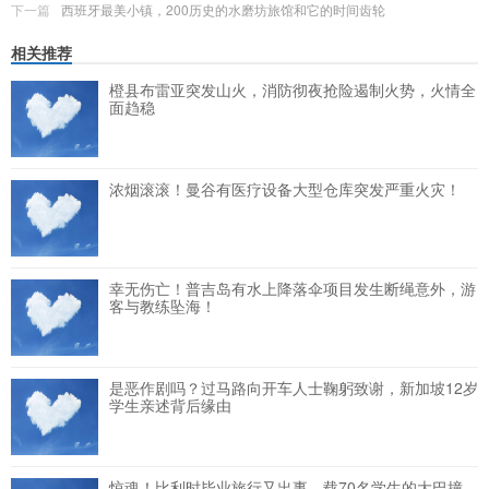
下一篇
西班牙最美小镇，200历史的水磨坊旅馆和它的时间齿轮
相关推荐
橙县布雷亚突发山火，消防彻夜抢险遏制火势，火情全
面趋稳
浓烟滚滚！曼谷有医疗设备大型仓库突发严重火灾！
幸无伤亡！普吉岛有水上降落伞项目发生断绳意外，游
客与教练坠海！
是恶作剧吗？过马路向开车人士鞠躬致谢，新加坡12岁
学生亲述背后缘由
惊魂！比利时毕业旅行又出事，载70名学生的大巴撞