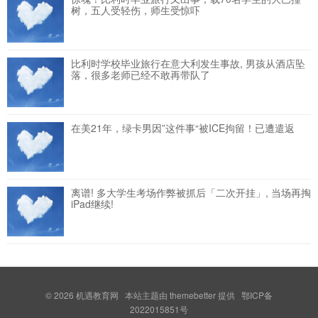
树，五人受轻伤，师生受惊吓
比利时学校毕业旅行在意大利发生事故, 男孩从酒店坠
落，很多老师已经不敢再带队了
在美21年，绿卡男因”这件事“被ICE拘留！已遭遣返
离谱! 多大学生考场作弊被抓后「二次开挂」, 当场再掏
iPad继续!
© 2026
机遇教育网
本站主题由
themebetter
提供 鄂ICP备
2022015851号