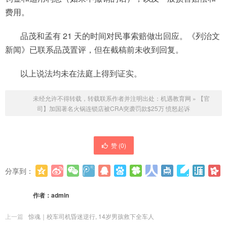
费用。
品茂和孟有 21 天的时间对民事索赔做出回应。《列治文
新闻》已联系品茂置评，但在截稿前未收到回复。
以上说法均未在法庭上得到证实。
未经允许不得转载，转载联系作者并注明出处：
机遇教育网
»
【官
司】加国著名火锅连锁店被CRA突袭罚款$25万 愤怒起诉
赞 (
0
)
分享到：
更多
(
0
)
作者：
admin
上一篇
惊魂｜校车司机昏迷逆行, 14岁男孩救下全车人