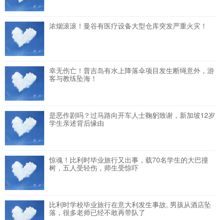
浓烟滚滚！曼谷有医疗设备大型仓库突发严重火灾！
幸无伤亡！普吉岛有水上降落伞项目发生断绳意外，游
客与教练坠海！
是恶作剧吗？过马路向开车人士鞠躬致谢，新加坡12岁
学生亲述背后缘由
惊魂！比利时毕业旅行又出事，载70名学生的大巴撞
树，五人受轻伤，师生受惊吓
比利时学校毕业旅行在意大利发生事故, 男孩从酒店坠
落，很多老师已经不敢再带队了