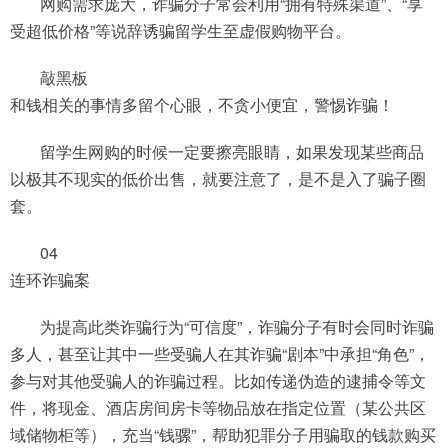
网购需求庞大，诈骗分子常会利用“拥有特殊渠道”、“享
受超低价格”等说辞诱骗留学生至虚假购物平台。
敲黑板
和钱相关的事情多留个心眼，不贪小便宜，警惕诈骗！
留学生网购的时候一定要擦亮眼睛，如果发现某些商品
以极其不现实的低价出售，就要注意了，是不是入了骗子圈
套。
04
连环诈骗案
为提高此类诈骗行为“可信度”，诈骗分子有时会同时诈骗
多人，甚至让其中一些受骗人在其诈骗“剧本”中承担“角色”，
参与对其他受骗人的诈骗过程。比如传递伪造的逮捕令等文
件，将现金、酒店房间房卡等物品放在指定位置（某公共区
域储物柜等），充当“钱骡”，帮助犯罪分子用骗取的钱款购买