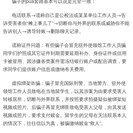
骗子的pua套路基本可以说是完全一致：
电话联系→谎称自己是公检法或某某单位工作人员→告
诉受害者你“摊上事儿了”→切断你与外界的联系或威胁你不能
告诉别人→诱导转账→删除聊天记录。
谎称证件问题：有些骗子会冒充驻外使领馆工作人员骗
同学们护照或其它证件到期需要延期补办、身份证件或信用
卡被冒用、因涉嫌各类案件需冻结银行账户或配合调查，要
求同学们提供账户信息或缴纳有关费用。
虛拟绑架诈骗：骗子冒充国际刑警、当地警方、驻外使
领馆工作人员致电在当地留学生，以其涉案为由要求受害人
转移居所，切断与外界联系，并按照要求拍摄疑似被绑架短
视频或照片。后骗子再冒充绑匪致电受害人父母，向其发送
视频或照片，要求支付赎金。留学生的父母在无法联系本人
的情况下，往往信以为真，被骗缴纳赎金“救人”。