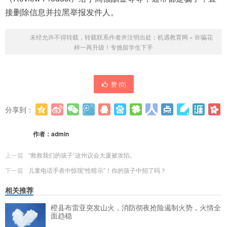
接删除信息并拉黑举报发件人。
未经允许不得转载，转载联系作者并注明出处：
机遇教育网
»
诈骗花
样一再升级！专挑留学生下手
赞 (
0
)
分享到：
更多
(
0
)
作者：
admin
上一篇
“救救我们的孩子”这州议会大厦被攻陷。
下一篇
儿童电话手表中惊现“性暗示”！你的孩子中招了吗？
相关推荐
橙县布雷亚突发山火，消防彻夜抢险遏制火势，火情全
面趋稳