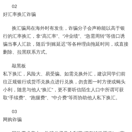
02
好汇率换汇诈骗
换汇骗局在海外时有发生，诈骗分子会声称能以高于银
行的汇率换汇，拿“高汇率”、“冲业绩”、“急需周转”等借口诱
骗当事人汇款，随后“到账延迟”等各种理由拖延时间，或直接
删除、拉黑联系方式。
敲黑板
私下换汇，风险大、易受骗。如需兑换外汇，建议同学们前
往正规银行或货币兑换点进行兑换，勿贪图一时方便或蝇头
小利，随意与他人“换汇”，更不要听信陌生人口中所谓可获
取“手续费”、“跑腿费”、“中介费”等而协助他人私下换汇。
03
网购诈骗