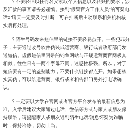
? 不要轻信以任何名义索取个人信息以及转账的要求，涉
及汇款的事宜请务必谨慎。接到“假冒官方工作人员”的可疑电
话or聊天一定要及时挂断！可在挂断后主动联系相关机构核
实后再处理。
? 陌生号码发来短信里的链接不要轻易点开。一些犯罪分
子，主要通过改号软件伪装成运营商、银行或者政府部门发
送短信。虚假短信里附带的钓鱼网站与正规运营商官网极其
相似，往往只有一两个字母不同，迷惑性极强。所以，对于
短信要有一定的鉴别能力，不要什么链接都点开。如果想核
实真伪，可以给运营商、银行或者相告部门另外打电话确
认。
? 一定要以大学在官网或者官方平台发布的最新信息为
准。入学后建议大家通过电话、微信等方式与家人或朋友保
持联络，请提醒家人或朋友遇到陌生电话/消息怀疑为诈骗
时，保持冷静，切勿上当。