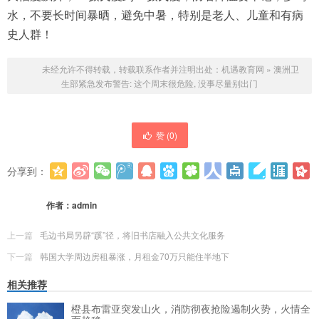
水，不要长时间暴晒，避免中暑，特别是老人、儿童和有病
史人群！
未经允许不得转载，转载联系作者并注明出处：
机遇教育网
»
澳洲卫
生部紧急发布警告: 这个周末很危险, 没事尽量别出门
赞 (
0
)
分享到：
更多
(
0
)
作者：
admin
上一篇
毛边书局另辟“蹊”径，将旧书店融入公共文化服务
下一篇
韩国大学周边房租暴涨，月租金70万只能住半地下
相关推荐
橙县布雷亚突发山火，消防彻夜抢险遏制火势，火情全