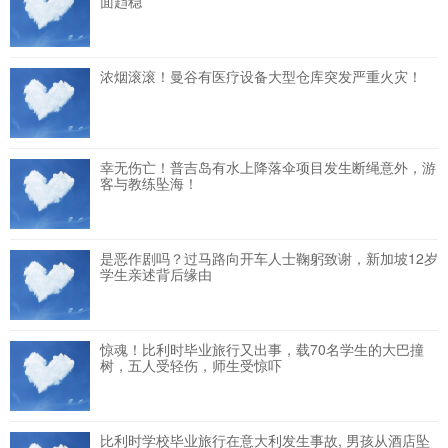
面趋稳
浓烟滚滚！曼谷有医疗设备大型仓库突发严重火灾！
幸无伤亡！普吉岛有水上降落伞项目发生断绳意外，游
客与教练坠海！
是恶作剧吗？过马路向开车人士鞠躬致谢，新加坡12岁
学生亲述背后缘由
惊魂！比利时毕业旅行又出事，载70名学生的大巴撞
树，五人受轻伤，师生受惊吓
比利时学校毕业旅行在意大利发生事故, 男孩从酒店坠