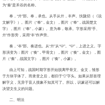
为“秦”是禾谷的名称。
奉，“廾”部。奉，承也。从手从廾，丰声。扶陇切（《说
文解字》）。图片（“奉”，金文），图片（“奉”，战国楚文
字），图片（“奉”，小篆）。意为奉，敬承。字形采用“手、
廾”作形旁，采用“丰”作声旁。
奏，“夲”部。奏进也。从“廾”从“屮”。“屮”，上进之义。字
形演变为：图片（“奏”，甲骨文），图片（“奏”，金文），图
片（“奏”，战国文字），图片（“奏”，小篆）。
由上可知，战国时期字形开始脱离甲骨文、金文，雏形
于方块字体了。而隶变之后，都归于“”字头。如果从部首理
解字义，无异于盲人摸象不知其可了。所以，识篆还可以解
决望文生义的问题。
二、明法