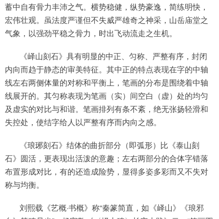
蓄中自有骨力丰沛之气。横势稳健，纵势豪逸，简练明快，
宏伟壮观。虽法度严谨但不失威严雄奇之神采，山岳庙堂之
气象，以强劲平稳之骨力，时出飞动流走之生机。
《峄山刻石》具有明显的中正、匀称、严整有序，封闭
内向而趋于静态的审美特征。其中正的特点表现在字的中轴
线左右两侧体量的对称和平衡上，笔画的分布是围绕着中轴
线展开的。其匀称表现为笔画（实）间空白（虚）处的均匀
及虚实的对比与和谐。笔画排列有条不紊，绝无张扬轻滑和
失控处，使结字给人以严整有序而内向之感。
《琅琊刻石》结体的曲折部分（即弧形）比《泰山刻
石》圆活，更表现出活泼的意趣；左右两部分的合体字错落
布置形成对比，有的还造成险势，显得多姿多彩而又不失对
称与均衡。
刘熙载《艺概·书概》称“秦篆简直，如《峄山》《琅邪