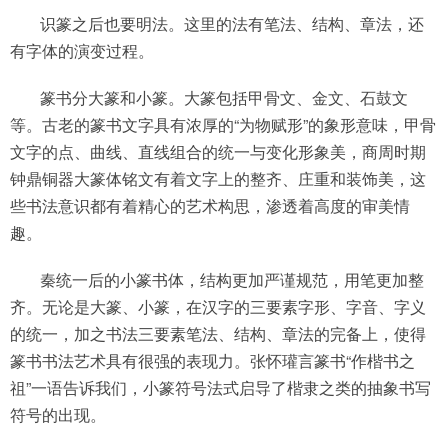
识篆之后也要明法。这里的法有笔法、结构、章法，还
有字体的演变过程。
篆书分大篆和小篆。大篆包括甲骨文、金文、石鼓文
等。古老的篆书文字具有浓厚的“为物赋形”的象形意味，甲骨
文字的点、曲线、直线组合的统一与变化形象美，商周时期
钟鼎铜器大篆体铭文有着文字上的整齐、庄重和装饰美，这
些书法意识都有着精心的艺术构思，渗透着高度的审美情
趣。
秦统一后的小篆书体，结构更加严谨规范，用笔更加整
齐。无论是大篆、小篆，在汉字的三要素字形、字音、字义
的统一，加之书法三要素笔法、结构、章法的完备上，使得
篆书书法艺术具有很强的表现力。张怀瓘言篆书“作楷书之
祖”一语告诉我们，小篆符号法式启导了楷隶之类的抽象书写
符号的出现。