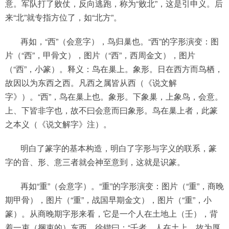
意。军队打了败仗，反向逃跑，称为“败北”，这是引申义。后
来“北”就专指方位了，如“北方”。
再如，“西”（会意字），鸟归巢也。“西”的字形演变：图
片（“西”，甲骨文），图片（“西”，西周金文），图片
（“西”，小篆）。释义：鸟在巢上。象形。日在西方而鸟栖，
故因以为东西之西。凡西之属皆从西（《说文解
字》）。“西”，鸟在巢上也。象形。下象巢，上象鸟，会意。
上、下皆非字也，故不曰会意而曰象形。鸟在巢上者，此篆
之本义（《说文解字》注）。
明白了篆字的基本构造，明白了字形与字义的联系，篆
字的音、形、意三者就会神至意到，这就是识篆。
再如“重”（会意字）。“重”的字形演变：图片（“重”，商晚
期甲骨），图片（“重”，战国早期金文），图片（“重”，小
篆）。从商晚期字形来看，它是一个人在土地上（壬），背
着一束（捆束的）东西。徐锴曰：“壬者，人在土上，故为厚