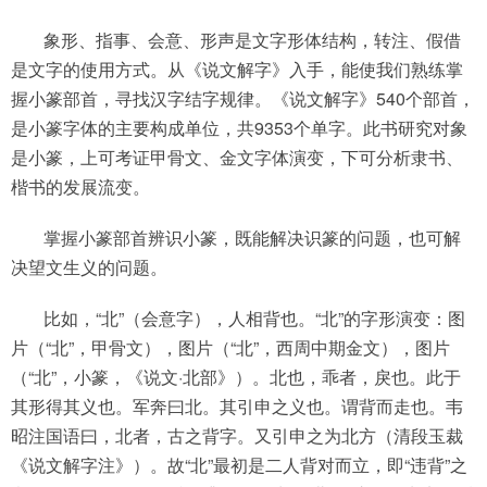
象形、指事、会意、形声是文字形体结构，转注、假借
是文字的使用方式。从《说文解字》入手，能使我们熟练掌
握小篆部首，寻找汉字结字规律。《说文解字》540个部首，
是小篆字体的主要构成单位，共9353个单字。此书研究对象
是小篆，上可考证甲骨文、金文字体演变，下可分析隶书、
楷书的发展流变。
掌握小篆部首辨识小篆，既能解决识篆的问题，也可解
决望文生义的问题。
比如，“北”（会意字），人相背也。“北”的字形演变：图
片（“北”，甲骨文），图片（“北”，西周中期金文），图片
（“北”，小篆，《说文·北部》）。北也，乖者，戾也。此于
其形得其义也。军奔曰北。其引申之义也。谓背而走也。韦
昭注国语曰，北者，古之背字。又引申之为北方（清段玉裁
《说文解字注》）。故“北”最初是二人背对而立，即“违背”之