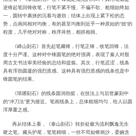
逆锋起笔回锋收笔，行笔不紧不慢、不偏不欹、粗细始终如
一，圆转中裹挟的沉着与遒劲；结体上出现上紧下松的态
势，点画间相对均衡，有的甚至均衡到近乎一种原始的“拙”的
程度，几乎绝对对称，秩序井然，相拱相揖。
《峄山刻石》首先起笔藏锋，行笔正锋，收笔回锋，法
度十分严谨。这种对中锋圆笔的绝对强调，表现了秦人对殷
周古文书法审美经验的总结和提炼。其次，行笔迟涩，线条
具有浑劲圆凝的强烈质感。这种具有强烈质感的线条也是中
锋圆笔的结果。
《琅琊刻石》的线条圆润劲挺，在技法上与后世篆刻中
的“冲刀法”更为接近。笔画线条上，总体粗细均匀，给人以圆
浑厚重之感。
再从结体上看，《泰山刻石》转折处极为流利飘逸无生
硬之笔。藏头护尾，笔笔精细，一丝不苟如锥画沙，委婉含