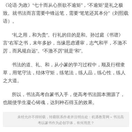
《论语·为政》“七十而从心所欲不逾矩”，“不逾矩”是礼之极
致。就书法而言需要中锋运笔，需要“笔笔还其本分”（刘熙载
语）。
“礼之用，和为贵”。行礼的目的是和。孙过庭《书谱》
言“右军之书，末年多妙，当缘思虑通审，志气和平，不激不
厉，而风规自远”。“不激不厉”就是“和”。
书法的道、礼、和，从小篆的学习过程中，顺及行楷隶
草，用笔守法，结体守矩，练笔法，练人品，练心性，练人
之大道。
所以，书法高考自篆书入手，使高考书法固本溯源了，
也能使学生凝心铸魂，达到种石得玉的效果。
未经允许不得转载，转载联系作者并注明出处：
机遇教育网
»
书法高
考以篆书作为必创字体，有何用意？