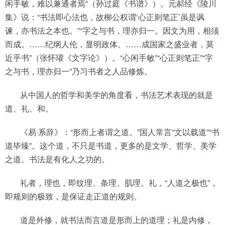
闲手敏，难以兼通者焉”（孙过庭《书谱》）。元郝经《陵川
集》说：“书法即心法也，故柳公权谓‘心正则笔正’虽是讽
谏，亦书法之本也。”“字之与书，理亦归一。因文为用，相须
而成。……纪纲人伦，显明政体。……成国家之盛业者，莫
近乎书”（张怀瓘《文字论》）。“心闲手敏”“心正则笔正”“字
之与书，理亦归一”乃习书者之人品修炼。
从中国人的哲学和美学的角度看，书法艺术表现的就是
道、礼、和。
《易·系辞》：“形而上者谓之道。”国人常言“文以载道”“书
道毕臻”。这个道，不只是书道，更多的是文学、哲学、美学
之道。书法是有化人之功的。
礼者，理也，即纹理、条理、肌理。礼，“人道之极也”，
即规则的极致，是保证走正道的规则。
道是外修，就书法而言道是形而上的道理；礼是内修，