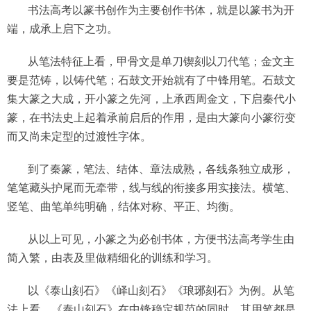
书法高考以篆书创作为主要创作书体，就是以篆书为开
端，成承上启下之功。
从笔法特征上看，甲骨文是单刀锲刻以刀代笔；金文主
要是范铸，以铸代笔；石鼓文开始就有了中锋用笔。石鼓文
集大篆之大成，开小篆之先河，上承西周金文，下启秦代小
篆，在书法史上起着承前启后的作用，是由大篆向小篆衍变
而又尚未定型的过渡性字体。
到了秦篆，笔法、结体、章法成熟，各线条独立成形，
笔笔藏头护尾而无牵带，线与线的衔接多用实接法。横笔、
竖笔、曲笔单纯明确，结体对称、平正、均衡。
从以上可见，小篆之为必创书体，方便书法高考学生由
简入繁，由表及里做精细化的训练和学习。
以《泰山刻石》《峄山刻石》《琅琊刻石》为例。从笔
法上看，《泰山刻石》在中锋稳定规范的同时，其用笔都是