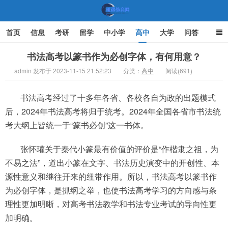
首页
信息
考研
留学
中小学
高中
大学
问答
文化
家庭教育
书法高考以篆书作为必创字体，有何用意？
admin 发布于 2023-11-15 21:52:23
分类：
高中
阅读(691)
机遇教育网
书法高考经过了十多年各省、各校各自为政的出题模式
后，2024年书法高考将归于统考。2024年全国各省市书法统
考大纲上皆统一于“篆书必创”这一书体。
张怀瓘关于秦代小篆最有价值的评价是“作楷隶之祖，为
不易之法”，道出小篆在文字、书法历史演变中的开创性、本
源性意义和继往开来的纽带作用。所以，书法高考以篆书作
为必创字体，是抓纲之举，也使书法高考学习的方向感与条
理性更加明晰，对高考书法教学和书法专业考试的导向性更
加明确。