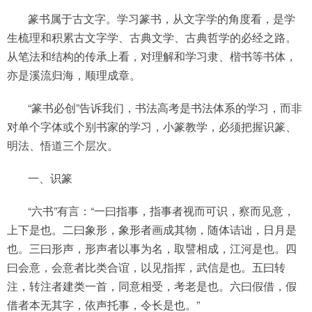
篆书属于古文字。学习篆书，从文字学的角度看，是学
生梳理和积累古文字学、古典文学、古典哲学的必经之路。
从笔法和结构的传承上看，对理解和学习隶、楷书等书体，
亦是溪流归海，顺理成章。
“篆书必创”告诉我们，书法高考是书法体系的学习，而非
对单个字体或个别书家的学习，小篆教学，必须把握识篆、
明法、悟道三个层次。
一、识篆
“六书”有言：“一曰指事，指事者视而可识，察而见意，
上下是也。二曰象形，象形者画成其物，随体诘诎，日月是
也。三曰形声，形声者以事为名，取譬相成，江河是也。四
曰会意，会意者比类合谊，以见指挥，武信是也。五曰转
注，转注者建类一首，同意相受，考老是也。六曰假借，假
借者本无其字，依声托事，令长是也。”