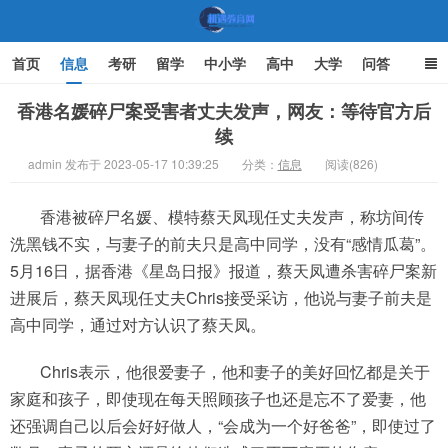
首页
信息
考研
留学
中小学
高中
大学
问答
文化
家庭教育
香港名媛碎尸案受害者丈夫发声，网友：等待官方后
续
机遇教育网
admin 发布于 2023-05-17 10:39:25
分类：
信息
阅读(826)
香港被碎尸名媛、模特蔡天凤现任丈夫发声，称坊间传
洗黑钱不实，与妻子的前夫只是高中同学，没有“感情瓜葛”。
5月16日，据香港《星岛日报》报道，蔡天凤遭杀害碎尸案新
进展后，蔡天凤现任丈夫Chris接受采访，他说与妻子前夫是
高中同学，通过对方认识了蔡天凤。
Chris表示，他很爱妻子，他和妻子的美好回忆都是关于
家庭和孩子，即使现在每天照顾孩子也还是忘不了爱妻，他
还强调自己以后会好好做人，“会成为一个好爸爸”，即使过了