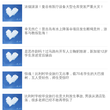
浓烟滚滚！曼谷有医疗设备大型仓库突发严重火灾！
幸无伤亡！普吉岛有水上降落伞项目发生断绳意外，游
客与教练坠海！
是恶作剧吗？过马路向开车人士鞠躬致谢，新加坡12岁
学生亲述背后缘由
惊魂！比利时毕业旅行又出事，载70名学生的大巴撞
树，五人受轻伤，师生受惊吓
比利时学校毕业旅行在意大利发生事故, 男孩从酒店坠
落，很多老师已经不敢再带队了