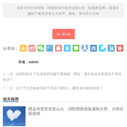
未经允许不得转载，转载联系作者并注明出处：
机遇教育网
»
香港名
媛碎尸案受害者丈夫发声，网友：等待官方后续
赞 (
0
)
分享到：
更多
(
0
)
作者：
admin
上一篇
品牌回应女子在海底捞拍摄不雅视频，网友：看到地点在泰国就不觉得
惊讶了
下一篇
女子万元衣物被洗坏干洗店只赔6元，哪里来的赔偿标准？
相关推荐
橙县布雷亚突发山火，消防彻夜抢险遏制火势，火情全
面趋稳