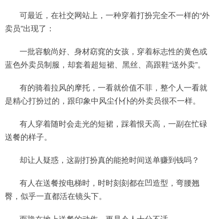
可最近，在社交网站上，一种穿着打扮完全不一样的“外
卖员”出现了：
一批容貌尚好、身材窈窕的女孩，穿着标志性的黄色或
蓝色外卖员制服，却套着超短裙、黑丝、高跟鞋“送外卖”。
有的骑着拉风的摩托，一看就价值不菲，整个人一看就
是精心打扮过的，跟印象中风尘仆仆的外卖员很不一样。
有人穿着随时会走光的短裙，踩着恨天高，一副在忙碌
送餐的样子。
却让人疑惑，这副打扮真的能抢时间送单赚到钱吗？
有人在送餐按电梯时，时时刻刻都在凹造型，弯腰翘
臀，似乎一直都活在镜头下。
而跪在地上送餐的动作，更是令人十分不适。