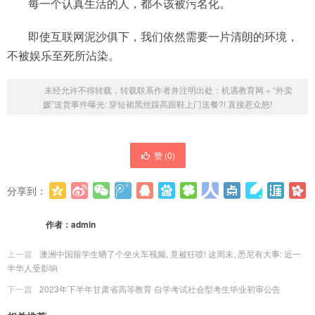
每一个认真生活的人，都不该被污名化。
即使互联网泥沙俱下，我们依然需要一片清朗的环境，
不被娱乐至死所沾染。
未经允许不得转载，转载联系作者并注明出处：
机遇教育网
»
“外卖
媛”送货事件曝光: 穿短裙黑丝踩高跟鞋上门送餐?! 直接惹众怒!
赞 (
0
)
分享到：
更多
(
0
)
作者：
admin
上一篇
澳洲中国留学生晒了个坐火车视频, 竟被狂喷! 这周末, 悉尼有大事: 近一
半华人受影响
下一篇
2023年下半年甘肃省高等教育 自学考试社会型考生毕业初审公告