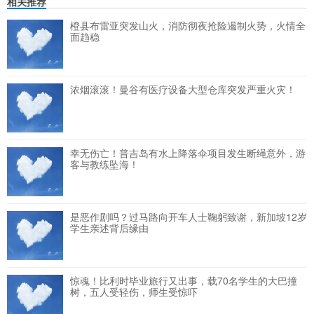
相关推荐
橙县布雷亚突发山火，消防彻夜抢险遏制火势，火情全
面趋稳
浓烟滚滚！曼谷有医疗设备大型仓库突发严重火灾！
幸无伤亡！普吉岛有水上降落伞项目发生断绳意外，游
客与教练坠海！
是恶作剧吗？过马路向开车人士鞠躬致谢，新加坡12岁
学生亲述背后缘由
惊魂！比利时毕业旅行又出事，载70名学生的大巴撞
树，五人受轻伤，师生受惊吓