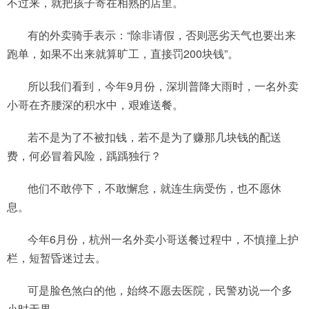
不过来，就把孩子寄在相熟的店里。
有的外卖骑手表示：“除非请假，否则恶劣天气也要出来
跑单，如果不出来就算旷工，直接罚200块钱”。
所以我们看到，今年9月份，深圳普降大雨时，一名外卖
小哥在齐腰深的积水中，艰难送餐。
若不是为了不被扣钱，若不是为了赚那几块钱的配送
费，何必冒着风险，踽踽独行？
他们不敢停下，不敢懈怠，就连生病受伤，也不愿休
息。
今年6月份，杭州一名外卖小哥送餐过程中，不慎撞上护
栏，短暂昏迷过去。
可是脸色煞白的他，始终不愿去医院，民警劝说一个多
小时无果。