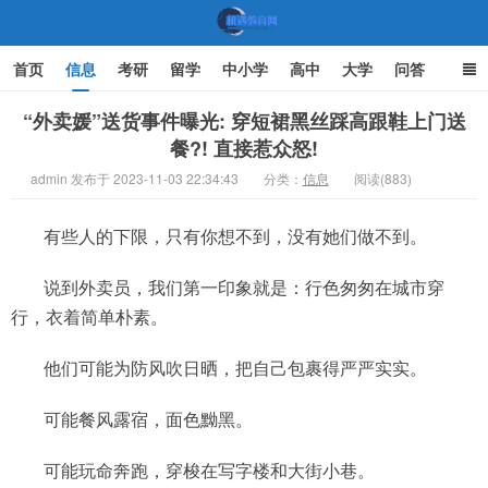
首页
信息
考研
留学
中小学
高中
大学
问答
文化
家庭教育
“外卖媛”送货事件曝光: 穿短裙黑丝踩高跟鞋上门送
餐?! 直接惹众怒!
机遇教育网
admin 发布于 2023-11-03 22:34:43
分类：
信息
阅读(883)
有些人的下限，只有你想不到，没有她们做不到。
说到外卖员，我们第一印象就是：行色匆匆在城市穿
行，衣着简单朴素。
他们可能为防风吹日晒，把自己包裹得严严实实。
可能餐风露宿，面色黝黑。
可能玩命奔跑，穿梭在写字楼和大街小巷。