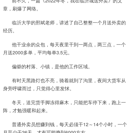
前不久，一篇《2022年冬，我在临沂城送外卖》的文
章，刷爆了网络。
临沂大学的邢斌老师，讲述了自己整整一个月送外卖的
经历。
他干业余的众包，每天夜里干到一两点，两三点，一个
月送2000多单，平均每单3.5元。
偏僻的村落、小镇，是他的工作区域。
有时天黑路灯也不亮，骑着就到了沟里，夜间大货车从
身旁呼啸而过，只觉得心里发怵。
冬天，送完货手脚冻得麻木，只能把车停下来，跑上一
阵，才勉强暖和起来。
普通外卖员想赚到钱，每天必须干12～14个小时，一个
月至少干26天，才有可能挣到6000左右。