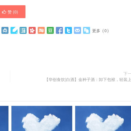
赞 (
0
)
更多
(
0
)
下
【华创食饮|白酒】金种子酒：卸下包袱，轻装