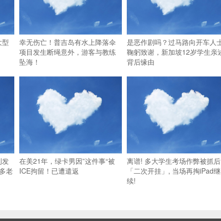
大型
幸无伤亡！普吉岛有水上降落伞
是恶作剧吗？过马路向开车人
项目发生断绳意外，游客与教练
鞠躬致谢，新加坡12岁学生亲
坠海！
背后缘由
利发
在美21年，绿卡男因”这件事“被
离谱! 多大学生考场作弊被抓后
多老
ICE拘留！已遭遣返
「二次开挂」, 当场再掏iPad继
续!