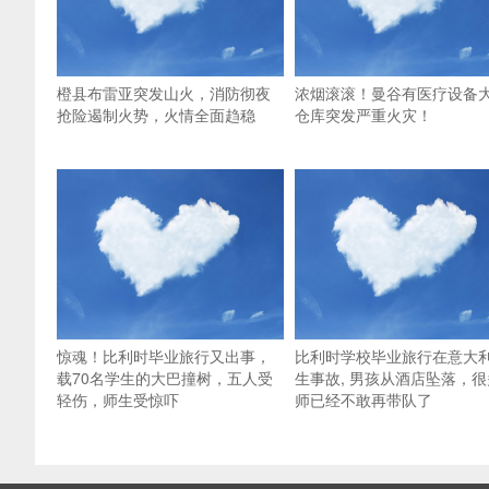
橙县布雷亚突发山火，消防彻夜
浓烟滚滚！曼谷有医疗设备
抢险遏制火势，火情全面趋稳
仓库突发严重火灾！
惊魂！比利时毕业旅行又出事，
比利时学校毕业旅行在意大
载70名学生的大巴撞树，五人受
生事故, 男孩从酒店坠落，很
轻伤，师生受惊吓
师已经不敢再带队了