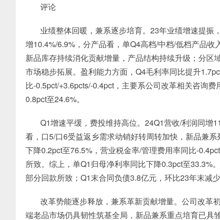
评论
业绩整体回暖，兼系逐步培育。23年业绩增速提振
增10.4%/6.9%，分产品看，单Q4高档/中档/低档产品收入
新品库存持续消化贡献增量，产品结构持续升级；分区域看省
市场稳步拓展。盈利能力方面，Q4毛利率同比提升1.7pct
比-0.5pct/+3.6pcts/-0.4pct，主要系公司
0.8pct至24.6%。
Q1增速平缓，费投维持高位。24Q1营收/利润同增1
看，口5/口6受益返乡需求动销好转周转加快，新品兼系
下降0.2pct至76.5%，营业税金率/管理费用率同比-0.4p
所致。综上，单Q1归母净利率同比下降0.3pct至33.3%
部分回款所致；Q1末合同负债3.8亿元，环比23年末减少
改革势能逐步释放，兼系革新贡献增量。公司改革初
端老品市场仍具韧性筑基全局，新品兼系重点培育已具雏形