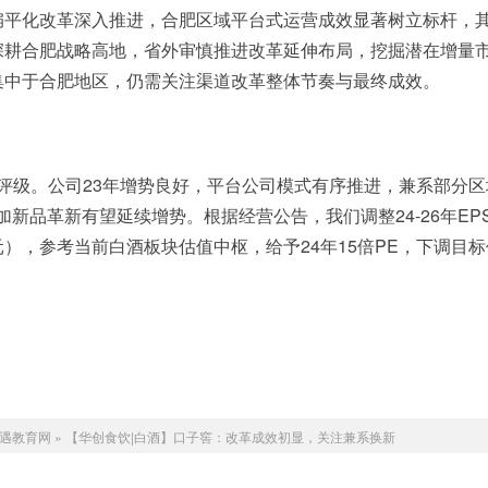
扁平化改革深入推进，合肥区域平台式运营成效显著树立标杆，
深耕合肥战略高地，省外审慎推进改革延伸布局，挖掘潜在增量
集中于合肥地区，仍需关注渠道改革整体节奏与最终成效。
”评级。公司23年增势良好，平台公司模式有序推进，兼系部分区
新品革新有望延续增势。根据经营公告，我们调整24-26年EP
32/3.85元），参考当前白酒板块估值中枢，给予24年15倍PE，下调目
。
遇教育网
»
【华创食饮|白酒】口子窖：改革成效初显，关注兼系换新