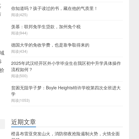
其
你知道吗？孩子读过的书，藏在他的气质里！
市
阅读(425)
羡慕：联邦免学生贷款，加州免个税
阅读(944)
德国大学的免收学费，也是靠争取得来的
阅读(434)
域
S
2025年武汉经开区外小学毕业生在我区初中升学具体操作
流程如何？
标价
阅读(500)
贫困无阻学子梦：Boyle Heights特许学校第四次全班进大
学
阅读(1053)
近期文章
橙县布雷亚突发山火，消防彻夜抢险遏制火势，火情全面