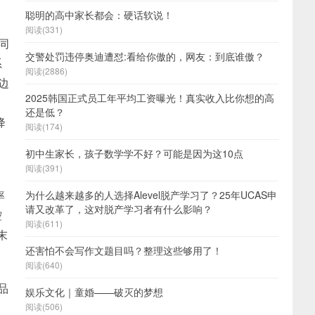
聪明的高中家长都会：硬话软说！
阅读(331)
同
交警处罚违停奥迪遭怼:看给你傲的，网友：到底谁傲？
系
阅读(2886)
边
2025韩国正式员工年平均工资曝光！真实收入比你想的高
还是低？
降
阅读(174)
初中生家长，孩子数学学不好？可能是因为这10点
阅读(391)
率
为什么越来越多的人选择Alevel脱产学习了？25年UCAS申
请又改革了，这对脱产学习者有什么影响？
控
阅读(611)
末
还害怕不会写作文题目吗？整理这些够用了！
阅读(640)
品
娱乐文化｜童婚——破灭的梦想
阅读(506)