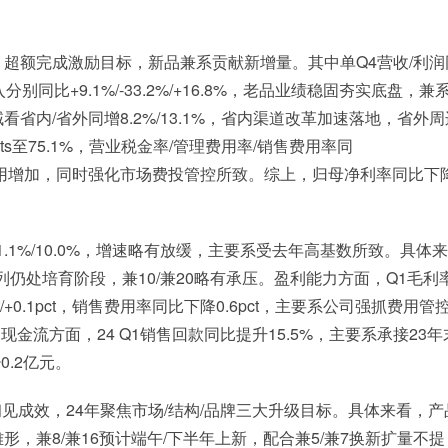
，超额完成激励目标，新品兼系贡献新增量。其中单Q4营收/利润
分别同比+9.1%/-33.2%/+16.8%，老品业绩稳固夯实底盘，兼
内/省外同增8.2%/13.1%，省内渠道改革加速落地，省外周
s至75.1%，营业税金率/管理费用率/销售费用率同
改革相关咨询费用增加，同时强化市场费投管控所致。综上，归母净利率同比下
1.1%/10.0%，增速略有放缓，主要系受去年高基数所致。具体来
列仍处培育阶段，兼10/兼20略有承压。盈利能力方面，Q1毛利
ct/+0.1pct，销售费用率同比下降0.6pct，主要系公司强抓费用管
。现金流方面，24 Q1销售回款同比提升15.5%，主要系承接23年
0.2亿元。
见成效，24年聚焦市场/结构/品牌三大升级目标。具体来看，产
，兼8/兼16预计端午/下半年上新，配合兼5/兼7换新扩量不提