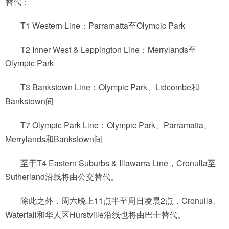
替代：
T1 Western Line：Parramatta至Olympic Park
T2 Inner West & Leppington Line：Merrylands至
Olympic Park
T3 Bankstown Line：Olympic Park、Lidcombe和
Bankstown间
T7 Olympic Park Line：Olympic Park、Parramatta、
Merrylands和Bankstown间
至于T4 Eastern Suburbs & Illawarra Line，Cronulla至
Sutherland沿线将由公交替代。
除此之外，周六晚上11点半至周日凌晨2点，Cronulla、
Waterfall和华人区Hurstville沿线也将由巴士替代。