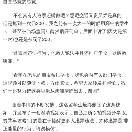
自喜感觉的感觉。
“不会真有人逃票还骄傲吧？悉尼交通又贵又烂是真的，
但是抓到一次罚200，我之前有一次大一的时候用高中的学生
卡，甚至被当场盘问年龄然后开罚单，后面申诉了(因为是第
一次)也还是被罚了200。”
“逃票是违法行为，他教人犯法并且还推广于众，这叫教
唆罪。”
“希望在悉尼的朋友帮忙举报，我也会向有关部门举报。
这视频可以随便下载，方便取证，希望大家转发和帮忙，我
们一起努力把这类垃圾从澳洲清除出去，谢谢”
随着事情的不断发酵，这名留学生最终删除了这条视
频，并发布了一套澄清视频表示，自己之所以拍视频分享“免
费乘车攻略”目的是在于提醒更多人逃票违法，并称逃票是“非
正能量的行为，请勿模仿”。