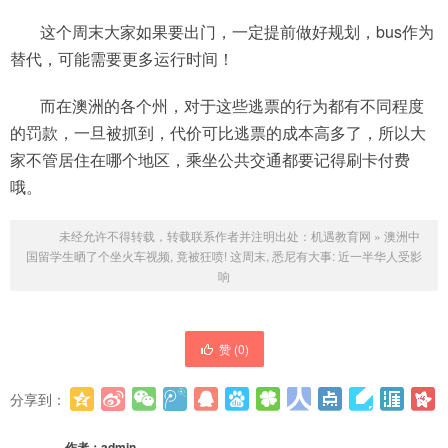
这个周末大家如果要出门，一定提前做好规划，bus作为
替代，可能需要更多运行时间！
而在澳洲的各个州，对于这些逃票的行为都有不同程度
的罚款，一旦被抓到，代价可比逃票的成本高多了，所以大
家不管居住在哪个地区，乘坐公共交通都要记得刷卡付费
哦。
未经允许不得转载，转载联系作者并注明出处：
机遇教育网
»
澳洲中
国留学生晒了个坐火车视频, 竟被狂喷! 这周末, 悉尼有大事: 近一半华人受影
响
赞 (
0
)
分享到：
更多
(
0
)
作者：
admin