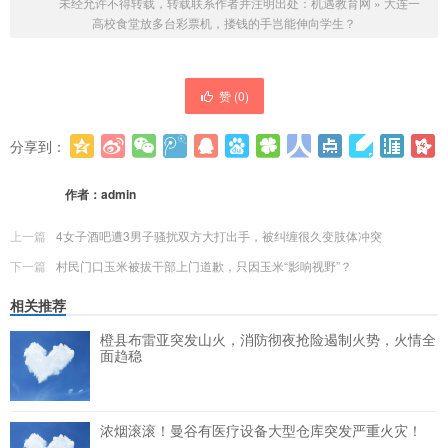
未经允许不得转载，转载联系作者并注明出处：
机遇教育网
»
大连一
高校食堂放多台彩票机，搂钱的手岂能伸向学生？
赞 (
0
)
分享到：
更多
(
0
)
作者：
admin
上一篇
4女子酒吧遭3男子骚扰双方大打出手，被纠缠很久变肢体冲突
下一篇
村民门口玉米被拔干部上门道歉，只因玉米“影响视野”？
相关推荐
橙县布雷亚突发山火，消防彻夜抢险遏制火势，火情全
面趋稳
浓烟滚滚！曼谷有医疗设备大型仓库突发严重火灾！