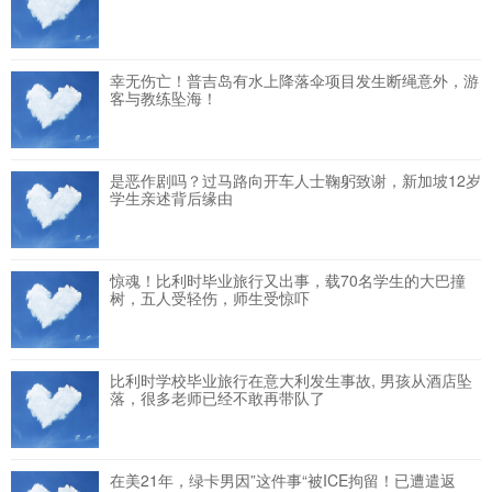
幸无伤亡！普吉岛有水上降落伞项目发生断绳意外，游
客与教练坠海！
是恶作剧吗？过马路向开车人士鞠躬致谢，新加坡12岁
学生亲述背后缘由
惊魂！比利时毕业旅行又出事，载70名学生的大巴撞
树，五人受轻伤，师生受惊吓
比利时学校毕业旅行在意大利发生事故, 男孩从酒店坠
落，很多老师已经不敢再带队了
在美21年，绿卡男因”这件事“被ICE拘留！已遭遣返