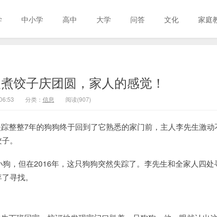
学
中小学
高中
大学
问答
文化
家庭
人煮饺子庆团圆，家人的感觉！
06:53
分类：
信息
阅读(907)
踪整整7年的狗狗终于回到了它熟悉的家门前，主人李先生激动
饺子。
小狗，但在2016年，这只狗狗突然失踪了。李先生和全家人四处
弃了寻找。