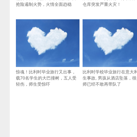
抢险遏制火势，火情全面趋稳
仓库突发严重火灾！
惊魂！比利时毕业旅行又出事，
比利时学校毕业旅行在意大
载70名学生的大巴撞树，五人受
生事故, 男孩从酒店坠落，很
轻伤，师生受惊吓
师已经不敢再带队了