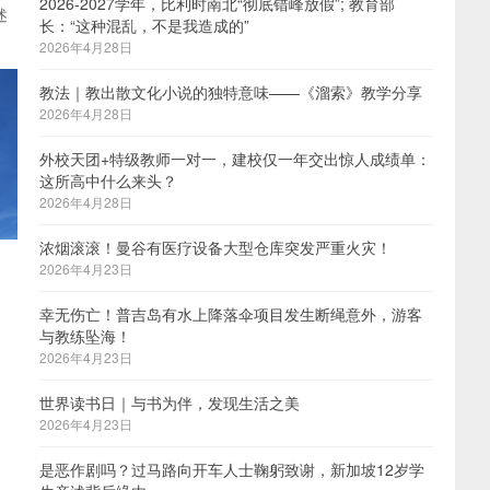
2026-2027学年，比利时南北“彻底错峰放假”; 教育部
述
长：“这种混乱，不是我造成的”
2026年4月28日
教法｜教出散文化小说的独特意味——《溜索》教学分享
2026年4月28日
外校天团+特级教师一对一，建校仅一年交出惊人成绩单：
这所高中什么来头？
2026年4月28日
浓烟滚滚！曼谷有医疗设备大型仓库突发严重火灾！
2026年4月23日
幸无伤亡！普吉岛有水上降落伞项目发生断绳意外，游客
与教练坠海！
2026年4月23日
世界读书日｜与书为伴，发现生活之美
2026年4月23日
是恶作剧吗？过马路向开车人士鞠躬致谢，新加坡12岁学