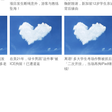
项目发生断绳意外，游客与教练
鞠躬致谢，新加坡12岁学生亲
坠海！
背后缘由
利发
在美21年，绿卡男因”这件事“被
离谱! 多大学生考场作弊被抓后
多老
ICE拘留！已遭遣返
「二次开挂」, 当场再掏iPad继
续!