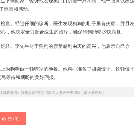
先生下班回家，惊讶地发现家门口趴着一只狗狗，他一眼就认出
了惊喜和感动。
了检查。经过仔细的诊断，医生发现狗狗的肚子里有炎症，并且
灰心，他决定全力配合医生的治疗，确保狗狗能够尽快康复。
的好转。李先生对于狗狗的康复感到由衷的高兴，他表示自己会
晚上为狗狗做一顿特别的晚餐。他精心准备了团圆饺子。这顿饺
无尽等待和期盼的美好回报。
机遇教育网
»
狗狗失踪7年后回家主人煮饺子庆团圆，家人的感觉！
赞 (
0
)