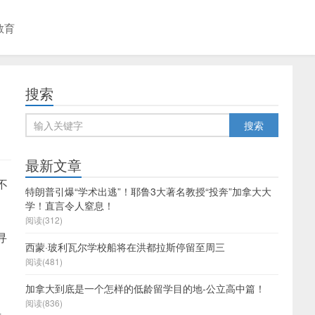
教育
搜索
最新文章
不
特朗普引爆“学术出逃”！耶鲁3大著名教授“投奔”加拿大大
学！直言令人窒息！
阅读(312)
寻
西蒙·玻利瓦尔学校船将在洪都拉斯停留至周三
阅读(481)
加拿大到底是一个怎样的低龄留学目的地-公立高中篇！
阅读(836)