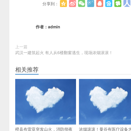
分享到：
作者：
admin
上一篇
武汉一建筑起火 有人从6楼翻窗逃生，现场浓烟滚滚！
相关推荐
橙县布雷亚突发山火，消防彻夜
浓烟滚滚！曼谷有医疗设备