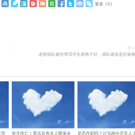
更多
(
0
)
下
老师插队被拒辱骂学生家教不好，插队难道是好家
大型
幸无伤亡！普吉岛有水上降落伞
是恶作剧吗？过马路向开车人