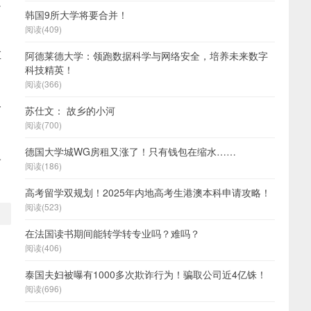
这
韩国9所大学将要合并！
阅读(409)
左
阿德莱德大学：领跑数据科学与网络安全，培养未来数字
科技精英！
阅读(366)
一
苏仕文： 故乡的小河
阅读(700)
德国大学城WG房租又涨了！只有钱包在缩水……
子
阅读(186)
高考留学双规划！2025年内地高考生港澳本科申请攻略！
阅读(523)
在法国读书期间能转学转专业吗？难吗？
阅读(406)
泰国夫妇被曝有1000多次欺诈行为！骗取公司近4亿铢！
阅读(696)