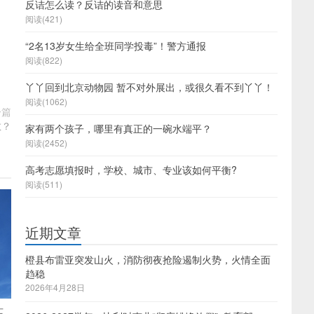
反诘怎么读？反诘的读音和意思
阅读(421)
“2名13岁女生给全班同学投毒”！警方通报
阅读(822)
丫丫回到北京动物园 暂不对外展出，或很久看不到丫丫！
阅读(1062)
一篇
教？
家有两个孩子，哪里有真正的一碗水端平？
阅读(2452)
高考志愿填报时，学校、城市、专业该如何平衡?
阅读(511)
近期文章
橙县布雷亚突发山火，消防彻夜抢险遏制火势，火情全面
趋稳
2026年4月28日
士