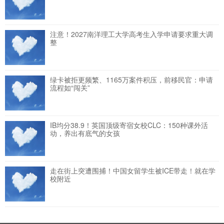
注意！2027南洋理工大学高考生入学申请要求重大调
整
绿卡被拒更频繁、1165万案件积压，前移民官：申请
流程如“闯关”
IB均分38.9！英国顶级寄宿女校CLC：150种课外活
动，养出有底气的女孩
走在街上突遭围捕！中国女留学生被ICE带走！就在学
校附近