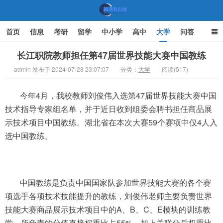
首页
信息
考研
留学
中小学
高中
大学
问答
文化
家庭教育
长江职院教师担任第47届世界技能大赛中国教练
admin 发布于 2024-07-28 23:07:07
分类：
大学
阅读(517)
机遇教育网
今年4月，我校教师刘俊伟入选第47届世界技能大赛中国
技术指导专家组名单，并于近日收到组委会聘书担任商品展
示技术项目中国教练。湖北省在本次大赛59个赛项中仅4人入
选中国教练。
中国教练是负责中国国家队参加世界技能大赛的各个赛
项选手各项技术技能提升的教练，刘俊伟老师主要负责世界
技能大赛商品展示技术项目中的A、B、C、E模块的训练教
学，所负责的分值直接权重比占55%，加上关联分后权重比