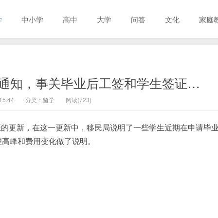
学
中小学
高中
大学
问答
文化
家庭
通知，事关毕业后工签和学生签证…
15:44
分类：
留学
阅读(723)
证的更新，在这一更新中，移民局说明了一些学生近期在申请毕
理高峰和费用变化做了说明。