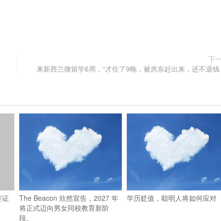
下
来新西兰微留学6周，“才住了9晚，被房东赶出来，还不退钱
签证
The Beacon 欣然宣告，2027 年
学历贬值，聪明人将如何应对
将正式迈向男女同校教育新阶
段。