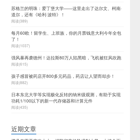
苏格兰的明珠：爱丁堡大学——这里走出了达尔文、柯南·
道尔，还有《哈利·波特》！
阅读(389)
每月60欧！留学生、上班族，你的月票钱意大利今年全包
了！
阅读(1037)
强风暴再袭德州！达拉斯80万人陷黑暗，飞机被狂风吹跑
阅读(615)
孩子感冒被药店开800多元药品，药店让人望而却步！
阅读(882)
日本东北大学等实现极化反转的纳米级观测，有助于实现
功耗1/100以下的新一代存储器和计算元件
阅读(435)
近期文章