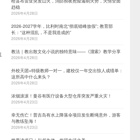
橙县布雷亚突发山火，消防彻夜抢险遏制火势，火情全面
趋稳
2026年4月28日
2026-2027学年，比利时南北“彻底错峰放假”; 教育部
长：“这种混乱，不是我造成的”
2026年4月28日
教法｜教出散文化小说的独特意味——《溜索》教学分享
就
2026年4月28日
外校天团+特级教师一对一，建校仅一年交出惊人成绩单：
这所高中什么来头？
2026年4月28日
浓烟滚滚！曼谷有医疗设备大型仓库突发严重火灾！
2026年4月23日
幸无伤亡！普吉岛有水上降落伞项目发生断绳意外，游客
与教练坠海！
2026年4月23日