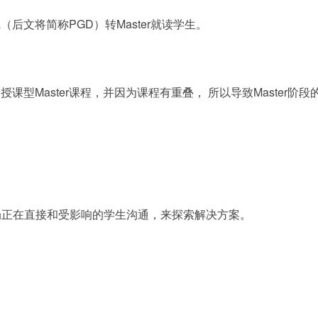
oma（后文将简称PGD）转Master就读学生。
申请了授课型Master课程，并因为课程有重叠， 所以导致Master阶段
局正在直接和受影响的学生沟通，来探索解决方案。
：