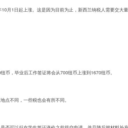
年10月1日起上涨。这是因为目前为止，新西兰纳税人需要交大
0纽币，毕业后工作签证将会从700纽币上涨到1670纽币。
证地点不同，一些税也会有所不同。
生是否可以赶在学生签证涨价之前提交申请，并且随后把材料补