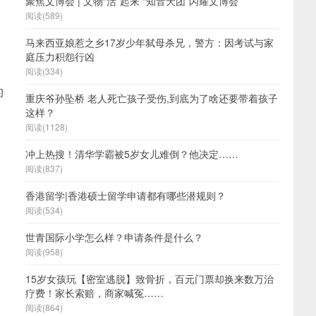
聚焦文博会 | 文物“活”起来 “知音天团”闪耀文博会
阅读(589)
马来西亚娘惹之乡17岁少年弑母杀兄，警方：因考试与家
庭压力积怨行凶
阅读(334)
的
重庆爷孙坠桥 老人死亡孩子受伤,到底为了啥还要带着孩子
这样？
阅读(1128)
冲上热搜！清华学霸被5岁女儿难倒？他决定……
阅读(837)
香港留学|香港硕士留学申请都有哪些潜规则？
阅读(534)
世青国际小学怎么样？申请条件是什么？
阅读(958)
15岁女孩玩【密室逃脱】致骨折，百元门票却换来数万治
疗费！家长索赔，商家喊冤……
阅读(864)