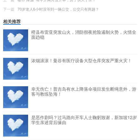
下一篇
70岁老人6小时没等到一辆公交，公交只有两趟？
相关推荐
橙县布雷亚突发山火，消防彻夜抢险遏制火势，火情全
面趋稳
浓烟滚滚！曼谷有医疗设备大型仓库突发严重火灾！
幸无伤亡！普吉岛有水上降落伞项目发生断绳意外，游
客与教练坠海！
是恶作剧吗？过马路向开车人士鞠躬致谢，新加坡12岁
学生亲述背后缘由