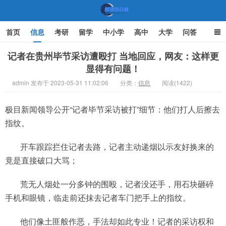
首页
信息
考研
留学
中小学
高中
大学
问答
文化
家庭教育
记者在贵州毕节采访遭殴打 当地回应，网友：这样更
显得有问题！
机遇教育网
admin 发布于 2023-05-31 11:02:06
分类：
信息
阅读(1422)
极目新闻领导公开“记者毕节采访被打”细节：他们打人后擦去
指纹。
开车跟踪拦住记者去路，记者主动递烟以示友好换来的
竟是直接破口大骂；
荒无人烟处一分多钟的围殴，记者没还手，用石块砸碎
手机和眼镜，临走前还抹去记者车门把手上的指纹。
他们像土匪般作恶，手法却如此专业！记者的采访权和