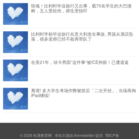
惊魂！比利时毕业旅行又出事，载70名学生的大巴撞
树，五人受轻伤，师生受惊吓
比利时学校毕业旅行在意大利发生事故, 男孩从酒店坠
落，很多老师已经不敢再带队了
在美21年，绿卡男因”这件事“被ICE拘留！已遭遣返
离谱! 多大学生考场作弊被抓后「二次开挂」, 当场再掏
iPad继续!
© 2026
机遇教育网
本站主题由
themebetter
提供 鄂ICP备