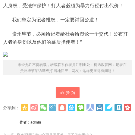
人身权，受法律保护！打人者必须为暴力行径付出代价！
我们坚定为记者维权，一定要讨回公道！
贵州毕节，必须给记者给社会给舆论一个交代！公布打
人者的身份以及他们的幕后指使者！”
未经允许不得转载，转载联系作者并注明出处：
机遇教育网
»
记者在
贵州毕节采访遭殴打 当地回应，网友：这样更显得有问题！
赞 (
0
)
分享到：
更多
(
0
)
作者：
admin
上一篇
楼市“降温” 有中介两月没开单，房子供大于求？