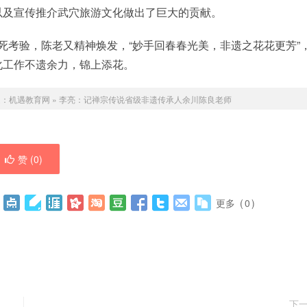
以及宣传推介武穴旅游文化做出了巨大的贡献。
死考验，陈老又精神焕发，“妙手回春春光美，非遗之花花更芳”
化工作不遗余力，锦上添花。
处：
机遇教育网
»
李亮：记禅宗传说省级非遗传承人余川陈良老师
赞 (
0
)
更多
(
0
)
下