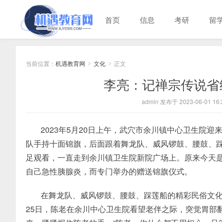
首页
信息
考研
留
当前位置：
机遇教育网
文化
正文
>
>
李亮：记禅宗传说省
admin 发布于 2023-06-01 16:
2023年5月20日上午，武穴市余川镇中心卫生院
队手持十面锦旗，后面跟着舞龙队、威风锣鼓、腰鼓、
足观看，一直走到余川镇卫生院新院广场上。原来今天
自己急性胰腺炎，而专门举办的赠送锦旗仪式。
在舞龙队、威风锣鼓、腰鼓、踩莲船的精彩民俗文化表
25日，陈老在余川中心卫生院看望老伴之际，突觉胃部