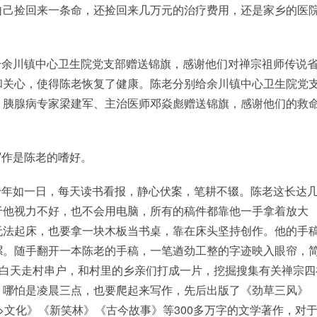
自己捡回来一条命，还捡回来几万元的治疗费用，还是家乡的医
给余川镇中心卫生院党支部赠送锦旗，感谢他们对禅宗祖师传说
和关心，使得陈老恢复了健康。陈老分别给余川镇中心卫生院党
、胰腺病专家梁建军、主治医师邓焱彪赠送锦旗，感谢他们的救
写作是陈老的嗜好。
十年如一日，每天读书看报，静心伏案，笔耕不辍。陈老这长达
于他视力不好，也不会用电脑，所有的稿件都靠他一手拿着放大
无法起床，也要拿一块木板当书桌，靠在床头坚持创作。他的手
摞。随手翻开一本陈老的手稿，一笔遒劲工整的字迹映入眼帘，
老白天走村串户，和村里的乡亲们打成一片，挖掘搜集有关禅宗四
，哪怕是凌晨三点，也要爬起来写作，先后出版了《劲草三风》
>文化》《新笑林》《古今故事》等300多万字的文学著作，对