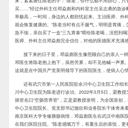
来，紧紧握住陈老的手：“陈老，你什么都不用担心，只
买……”经过外科主任邓焱彪和内科室主任吴志勇的急诊
率极高，一时间，身边的人都担忧起来。主治医师、外科
就会恢复健康的。”陈老当时有点不服气，明明是胃痛，
急不恼，亲自买了一盒“三九胃泰”喂给陈老喝，没想到喝
医师、外科主任邓焱彪完全信任，对他的医德医术充满
接下来的日子里，邓焱彪医生像照顾自己的亲人一样
邓医生将陈老抱上抱下，虽然劳累，却不见他喊一声累。
这就是在中国共产党英明领导下的医院医生，使病人心情
还有武穴市第一人民医院驻余川中心卫生院工作组
川中心卫生院为陈老进行诊治。2022年3月5日，梁
插管名曰“空肠营养管”，正是梁教授发明，为全国首创
中心卫生院院长、党支部书记饶欣和业务院长干体奇来看
南京医科大学专修胰腺病情，邓焱彪医生在武汉中南医
在我们医院住院。”陈老感慨万千，有重生后的喜悦，更