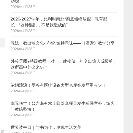
趋稳
2026年4月28日
2026-2027学年，比利时南北“彻底错峰放假”; 教育部
，
长：“这种混乱，不是我造成的”
2026年4月28日
教法｜教出散文化小说的独特意味——《溜索》教学分享
2026年4月28日
外校天团+特级教师一对一，建校仅一年交出惊人成绩单：
这所高中什么来头？
2026年4月28日
浓烟滚滚！曼谷有医疗设备大型仓库突发严重火灾！
2026年4月23日
幸无伤亡！普吉岛有水上降落伞项目发生断绳意外，游客
与教练坠海！
2026年4月23日
世界读书日｜与书为伴，发现生活之美
一篇
2026年4月23日