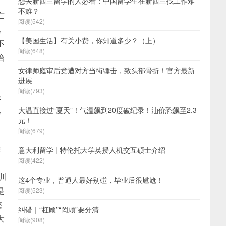
想去新西兰留学的人必看：中国留学生在新西兰找工作难
不难？
亡
阅读(542)
，
【美国生活】有关小费，你知道多少？（上）
不
阅读(648)
治
女律师庭审后竟遭对方当街锤击，致头部骨折！官方最新
进展
阅读(793)
是
，
大温直接过“夏天”！气温飙到20度破纪录！油价恐飙至2.3
元！
阅读(679)
余
意大利留学 | 特伦托大学英授人机交互硕士介绍
阅读(422)
。
川
这4个专业，普通人最好别碰，毕业后很尴尬！
是
阅读(523)
您
纠错｜“枉顾”“罔顾”要分清
大
阅读(908)