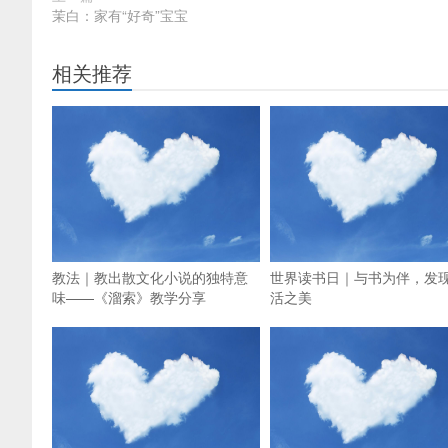
茉白：家有“好奇”宝宝
相关推荐
教法｜教出散文化小说的独特意
世界读书日｜与书为伴，发
味——《溜索》教学分享
活之美