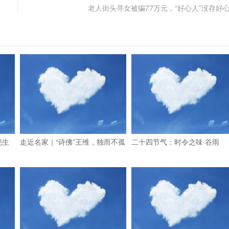
老人街头寻女被骗77万元，“好心人”没存好
现生
走近名家｜“诗佛”王维，独而不孤
二十四节气：时令之味·谷雨