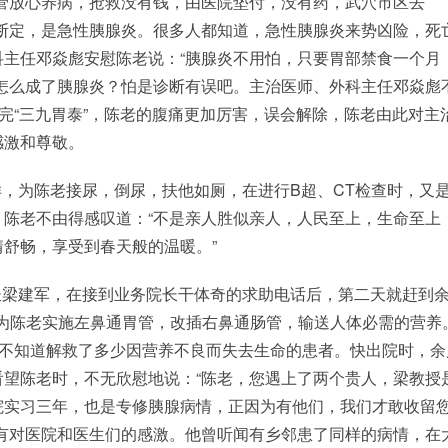
管放心养病，抢救没有钱，由医院垫付，没有药，武穴市区去
断定，是急性胰腺炎。很多人都知道，急性胰腺炎来势凶险，死
主任邓焱彪安慰陈老说：“胰腺炎不用怕，只要胃部禁食一个月
怎么成了胰腺炎？怕是诊断有误吧。主治医师、外科主任邓焱彪
完“三九胃泰”，陈老的腹痛更加厉害，误会解除，陈老由此对主
感激和尊敬。
，为陈老接尿，倒尿，扶他如厕，在进行B超、CT检查时，又
陈老不由得感叹道：“不是亲人胜似亲人，人民至上，生命至上
舒畅，享受到春天般的温暖。”
长梁建军，在接到业务院长干体奇的求助电话后，第二天就赶到
教授为陈老实施左鼻通胃管，改插右鼻通肠管，输送人体必需的营养
，不知道解救了多少因营养不良而失去生命的患者。快出院时，余
望陈老时，不无欣慰地说：“陈老，您遇上了两个贵人，梁教授
院实习三年，也是专修胰腺病情，正因为有他们，我们才敢收留
有对医院和医生们的感激。他曾听闻有乡邻患了同样的病情，在