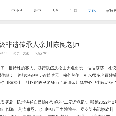
学
中小学
高中
大学
问答
文化
家庭
级非遗传承人余川陈良老师
28:03
分类：
文化
阅读(703)
迎来了一批特殊的客人。游行队伍从松山大道出发，浩浩荡荡，礼
踩莲船；一路鞭炮齐鸣，锣鼓喧天，格外热闹，引来很多老百姓
是余川镇松山咀社区的陈良老师为了感谢余川镇中心卫生院治好
演后，陈老讲述自己惊心动魄的“二度还魂记”。那是2022年2
翻江倒海，剧痛难忍。余川中心卫生院院长、党支部书记饶欣赶