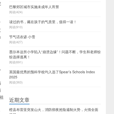
院
巴黎郊区城市实施未成年人宵禁
阅读(424)
读过的书，藏在孩子的气质里，值得一读！
省
阅读(910)
支
命
节气话农谚·小雪
阅读(427)
墨尔本这所小学陷入“崩溃边缘”！问题不断，学生和老师纷
纷选择逃离！
阅读(691)
几
英国最优秀的预科学校均入选了Spear’s Schools Index
2025
稿
阅读(363)
简
祖
近期文章
橙县布雷亚突发山火，消防彻夜抢险遏制火势，火情全面
于