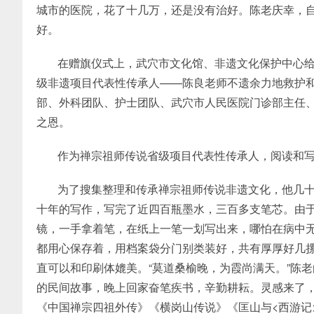
城市的医院，花了十几万，还是没有治好。陈老庆幸，
好。
在赠旗仪式上，武穴市文化馆、非遗文化保护中心
级非遗项目代表性传承人——陈良老师不遗余力地救护
部、外科团队、护士团队、武穴市人民医院门诊部主任
之恩。
作为禅宗祖师传说省级项目代表性传承人，阅读和
为了搜集整理和传承禅宗祖师传说非遗文化，他几
十年的写作，写完了近四百瓶墨水，三百多支笔芯。由
镜，一手拿着笔，在纸上一笔一划写出来，哪怕在病中
都用心保存着，用档案袋分门别类装好，共有厚厚好几
直可以和印刷体媲美。“莫道桑榆晚，为霞尚满天。”陈
的民间故事，晚上回家奋笔疾书，辛勤耕耘。灵感来了
《中国禅宗四祖外传》《横岗山传说》《匡山与<西游记