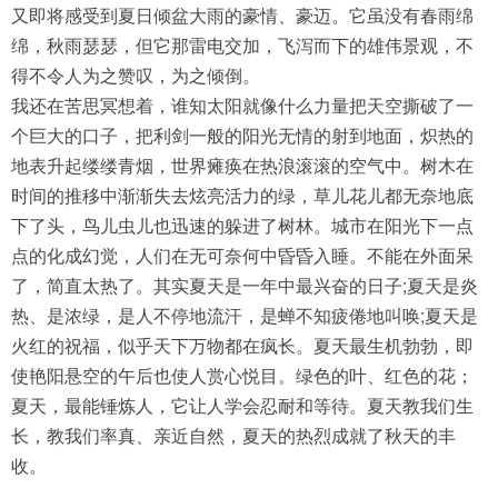
又即将感受到夏日倾盆大雨的豪情、豪迈。它虽没有春雨绵
绵，秋雨瑟瑟，但它那雷电交加，飞泻而下的雄伟景观，不
得不令人为之赞叹，为之倾倒。
我还在苦思冥想着，谁知太阳就像什么力量把天空撕破了一
个巨大的口子，把利剑一般的阳光无情的射到地面，炽热的
地表升起缕缕青烟，世界瘫痪在热浪滚滚的空气中。树木在
时间的推移中渐渐失去炫亮活力的绿，草儿花儿都无奈地底
下了头，鸟儿虫儿也迅速的躲进了树林。城市在阳光下一点
点的化成幻觉，人们在无可奈何中昏昏入睡。不能在外面呆
了，简直太热了。其实夏天是一年中最兴奋的日子;夏天是炎
热、是浓绿，是人不停地流汗，是蝉不知疲倦地叫唤;夏天是
火红的祝福，似乎天下万物都在疯长。夏天最生机勃勃，即
使艳阳悬空的午后也使人赏心悦目。绿色的叶、红色的花；
夏天，最能锤炼人，它让人学会忍耐和等待。夏天教我们生
长，教我们率真、亲近自然，夏天的热烈成就了秋天的丰
收。