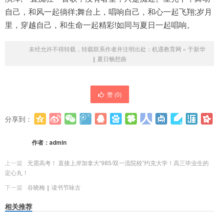
自己，和风一起徜徉;舞台上，唱响自己，和心一起飞翔;岁月
里，穿越自己，和生命一起精彩!如同与夏日一起唱响。
未经允许不得转载，转载联系作者并注明出处：
机遇教育网
»
于新华
‖ 夏日畅想曲
赞 (
0
)
分享到：
更多
(
0
)
作者：
admin
上一篇
无需高考！ 直接上岸加拿大“985/双一流院校”约克大学！高三毕业生的
定心丸！
下一篇
谷晓梅 ‖ 读书节咏古
相关推荐