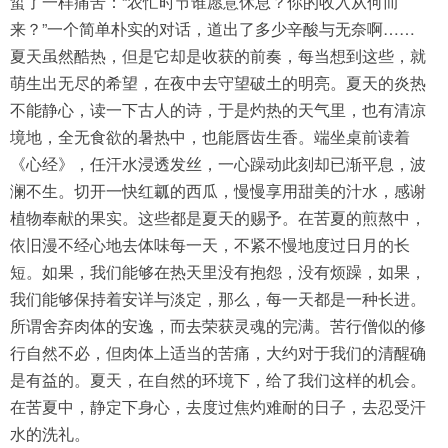
蜇了一样痛苦：“农忙时节谁愿意休息？你的收入从何而
来？”一个简单朴实的对话，道出了多少辛酸与无奈啊……
夏天虽然酷热，但是它却是收获的前奏，每当想到这些，就
萌生出无尽的希望，在夜中去守望破土的明亮。夏天的炎热
不能静心，读一下古人的诗，于是灼热的天气里，也有清凉
境地，全无食欲的暑热中，也能唇齿生香。端坐桌前读着
《心经》，任汗水浸透发丝，一心躁动此刻却已渐平息，波
澜不生。切开一快红瓤的西瓜，慢慢享用甜美的汁水，感谢
植物奉献的果实。这些都是夏天的赐予。在苦夏的煎熬中，
依旧漫不经心地去体味每一天，不紧不慢地度过日月的长
短。如果，我们能够在热天里没有抱怨，没有烦躁，如果，
我们能够保持着安详与淡定，那么，每一天都是一种长进。
所谓舍弃肉体的安逸，而去荣获灵魂的完满。苦行僧似的修
行自然不必，但肉体上适当的苦痛，大约对于我们的清醒确
是有益的。夏天，在自然的环境下，给了我们这样的机会。
在苦夏中，静定下身心，去度过焦灼难耐的日子，去忍受汗
水的洗礼。