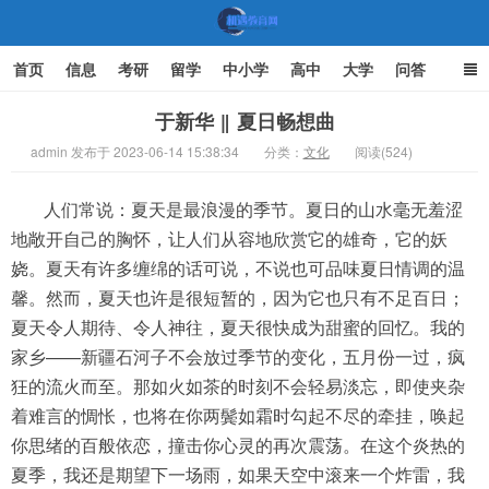
首页
信息
考研
留学
中小学
高中
大学
问答
文化
家庭教育
于新华 ‖ 夏日畅想曲
admin 发布于 2023-06-14 15:38:34
分类：
文化
阅读(524)
机遇教育网
人们常说：夏天是最浪漫的季节。夏日的山水毫无羞涩
地敞开自己的胸怀，让人们从容地欣赏它的雄奇，它的妖
娆。夏天有许多缠绵的话可说，不说也可品味夏日情调的温
馨。然而，夏天也许是很短暂的，因为它也只有不足百日；
夏天令人期待、令人神往，夏天很快成为甜蜜的回忆。我的
家乡——新疆石河子不会放过季节的变化，五月份一过，疯
狂的流火而至。那如火如茶的时刻不会轻易淡忘，即使夹杂
着难言的惆怅，也将在你两鬓如霜时勾起不尽的牵挂，唤起
你思绪的百般依恋，撞击你心灵的再次震荡。在这个炎热的
夏季，我还是期望下一场雨，如果天空中滚来一个炸雷，我