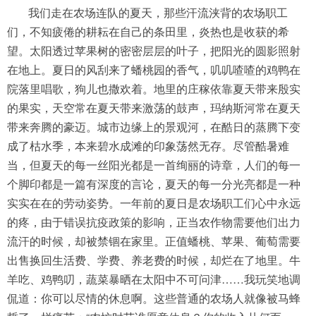
我们走在农场连队的夏天，那些汗流浃背的农场职工
们，不知疲倦的耕耘在自己的条田里，炎热也是收获的希
望。太阳透过苹果树的密密层层的叶子，把阳光的圆影照射
在地上。夏日的风刮来了蟠桃园的香气，叽叽喳喳的鸡鸭在
院落里唱歌，狗儿也撒欢着。地里的庄稼依靠夏天带来殷实
的果实，天空常在夏天带来激荡的鼓声，玛纳斯河常在夏天
带来奔腾的豪迈。城市边缘上的景观河，在酷日的蒸腾下变
成了枯水季，本来碧水成滩的印象荡然无存。尽管酷暑难
当，但夏天的每一丝阳光都是一首绚丽的诗章，人们的每一
个脚印都是一篇有深度的言论，夏天的每一分光亮都是一种
实实在在的劳动姿势。一年前的夏日是农场职工们心中永远
的疼，由于错误抗疫政策的影响，正当农作物需要他们出力
流汗的时候，却被禁锢在家里。正值蟠桃、苹果、葡萄需要
出售换回生活费、学费、养老费的时候，却烂在了地里。牛
羊吃、鸡鸭叨，蔬菜暴晒在太阳中不可问津……我玩笑地调
侃道：你可以尽情的休息啊。这些普通的农场人就像被马蜂