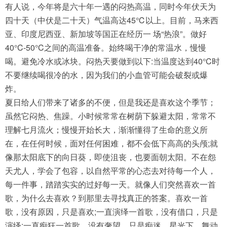
有人说，今年将是六十年一遇的闷热高温，同时今年伏天为
四十天（中伏是二十天）气温高达45℃以上。目前，马来西
亚、印度尼西亚、新加坡等国正在经历一 场“热浪”。做好
40°C-50°C之间的高温准备。始终喝干净的常温水，慢慢
喝。避免冷水或冰块。闷热天要做到以下:当温度达到40°C时
不要继续喝很冷的水，因为我们的小血管可能会破裂或爆
炸。
夏日给人们带来了诸多的不便，但是我还是喜欢这个季节；
虽然它闷热、焦躁。小时候常常在树荫下躲避太阳，常常不
理解七月流火；慢慢开始长大，渐渐懂得了生命的意义所
在，在任何时候，面对任何困难，都不会低下高高的头颅;就
像那太阳底下的向日葵，即使沮丧，也要面朝太阳。不在怨
天尤人，学会了包容，以自然平常的心态去对待每一个人，
每一件事，踏踏实实的过好每一天。就像人们突然喜欢一首
歌，为什么去喜欢？到那里去寻找真正的答案。喜欢一首
歌，没有原因，只是喜欢;一直演绎一首歌，没有借口，只是
演绎;一直痴狂一首歌，没有奢望，只是痴迷。星光下，舞动