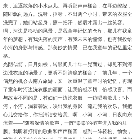
来，追逐散落的小水点儿。再听那声声槌音，在耳边缭绕，
随即飘向远方。洗呀，捶呀，不出两个小时，带来的衣服全
洗完了，她们站起身，擦一把汗，然后才露出一丝笑容。
啊，河边是移动的风景，是我童年记忆的仓库，那儿有我童
年的梦想，有我失落的笑声，有我未来的憧憬，也有我投给
小河的身影与情感。那美妙的情景，已在我童年的记忆里定
格。
光阴似箭，日月如梭，转眼间几十年一晃而过，却见不到河
边洗衣服的场景了，更听不到清脆的槌音了。前几年，一个
偶然的机会去南方旅游，又一次重温了童年时的记忆，再现
了童年时河边洗衣服的画面，让我倍感亲切，倍感欣喜。而
与故乡不同的是，村妇们一边洗衣服，一边唱着歌儿：“小
河，小河，淌着碧波，映出我的身影，流走我的欢乐。我把
心儿交给你，你把清洁交给我。啊，小河，小河，日夜向东
流着——”随着深情的歌声，一阵“嘭嘭”的槌声进入我的耳
膜。我听着抒情的歌曲和声声槌音，感到一阵轻松、愉悦，