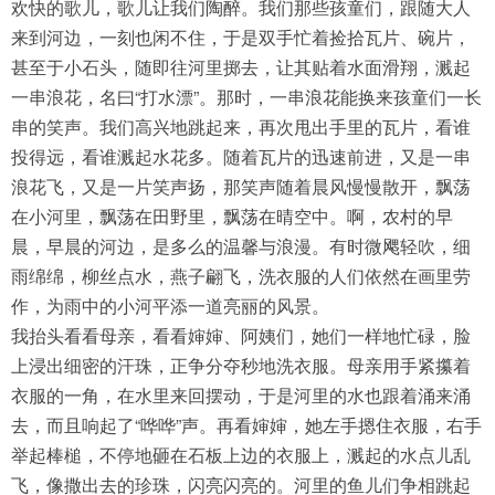
欢快的歌儿，歌儿让我们陶醉。我们那些孩童们，跟随大人
来到河边，一刻也闲不住，于是双手忙着捡拾瓦片、碗片，
甚至于小石头，随即往河里掷去，让其贴着水面滑翔，溅起
一串浪花，名曰“打水漂”。那时，一串浪花能换来孩童们一长
串的笑声。我们高兴地跳起来，再次甩出手里的瓦片，看谁
投得远，看谁溅起水花多。随着瓦片的迅速前进，又是一串
浪花飞，又是一片笑声扬，那笑声随着晨风慢慢散开，飘荡
在小河里，飘荡在田野里，飘荡在晴空中。啊，农村的早
晨，早晨的河边，是多么的温馨与浪漫。有时微飔轻吹，细
雨绵绵，柳丝点水，燕子翩飞，洗衣服的人们依然在画里劳
作，为雨中的小河平添一道亮丽的风景。
我抬头看看母亲，看看婶婶、阿姨们，她们一样地忙碌，脸
上浸出细密的汗珠，正争分夺秒地洗衣服。母亲用手紧攥着
衣服的一角，在水里来回摆动，于是河里的水也跟着涌来涌
去，而且响起了“哗哗”声。再看婶婶，她左手摁住衣服，右手
举起棒槌，不停地砸在石板上边的衣服上，溅起的水点儿乱
飞，像撒出去的珍珠，闪亮闪亮的。河里的鱼儿们争相跳起