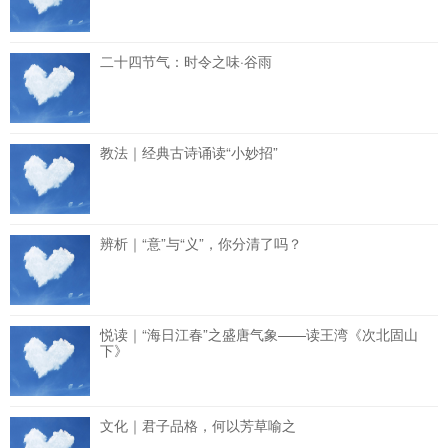
二十四节气：时令之味·谷雨
教法｜经典古诗诵读“小妙招”
辨析｜“意”与“义”，你分清了吗？
悦读｜“海日江春”之盛唐气象——读王湾《次北固山
下》
文化｜君子品格，何以芳草喻之