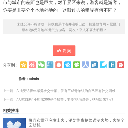
市与城市的差距也是巨大，对于景区来说，游客就是游客，
你要是非要分个本地外地的，这跟过去的租界有何不同？
未经允许不得转载，转载联系作者并注明出处：
机遇教育网
»
景区门
票本地6元外地30元气走游客，网友：宰人不要太明显？
赞 (
0
)
分享到：
更多
(
0
)
作者：
admin
上一篇
六成受访青年感觉社交卡顿，仅有三成青年认为自己没有社交困难
下一篇
7人吃自助4小时炫300多个螃蟹，非要“扶墙进去，扶墙出来”吗？
相关推荐
橙县布雷亚突发山火，消防彻夜抢险遏制火势，火情全
面趋稳