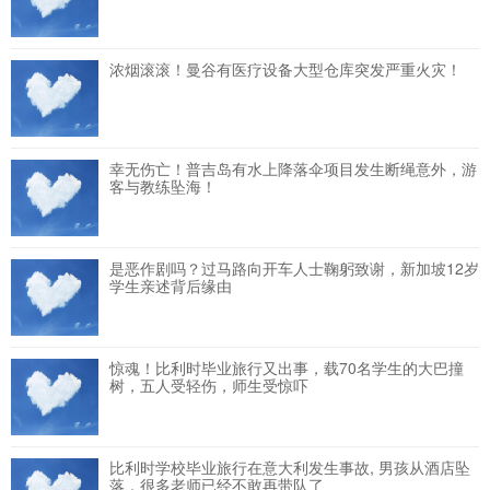
浓烟滚滚！曼谷有医疗设备大型仓库突发严重火灾！
幸无伤亡！普吉岛有水上降落伞项目发生断绳意外，游
客与教练坠海！
是恶作剧吗？过马路向开车人士鞠躬致谢，新加坡12岁
学生亲述背后缘由
惊魂！比利时毕业旅行又出事，载70名学生的大巴撞
树，五人受轻伤，师生受惊吓
比利时学校毕业旅行在意大利发生事故, 男孩从酒店坠
落，很多老师已经不敢再带队了