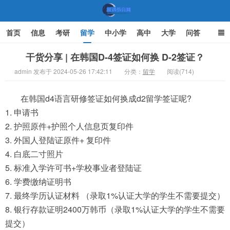
首页
信息
考研
留学
中小学
高中
大学
问答
文化
家庭教育
干货分享 | 在韩国D-4签证如何换 D-2签证？
admin 发布于 2024-05-26 17:42:11
分类：
留学
阅读(714)
机遇教育网
在韩国d4语言研修签证如何换成d2留学签证呢?
1. 申请书
2. 护照原件+护照个人信息页复印件
3. 外国人登陆证原件+ 复印件
4. 白底二寸照片
5. 标准入学许可书+学校事业者登陆证
6. 学费缴纳证明书
7. 最终学历认证材料 （录取1%认证大学的学生不需要提交）
8. 银行存款证明2400万韩币（录取1%认证大学的学生不需要
提交）