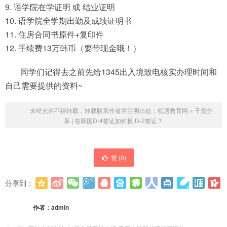
9. 语学院在学证明 或 结业证明
10. 语学院全学期出勤及成绩证明书
11. 住房合同书原件+复印件
12. 手续费13万韩币（要带现金哦！）
同学们记得去之前先给1345出入境致电核实办理时间和
自己需要提供的资料~
未经允许不得转载，转载联系作者并注明出处：
机遇教育网
»
干货分
享 | 在韩国D-4签证如何换 D-2签证？
赞 (
0
)
分享到：
更多
(
0
)
作者：
admin