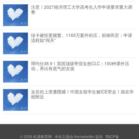
注意！2027南洋理工大学高考生入学申请要求重大调
整
绿卡被拒更频繁、1165万案件积压，前移民官：申请
流程如“闯关”
IB均分38.9！英国顶级寄宿女校CLC：150种课外活
动，养出有底气的女孩
走在街上突遭围捕！中国女留学生被ICE带走！就在学
校附近
© 2026
机遇教育网
本站主题由
themebetter
提供 鄂ICP备