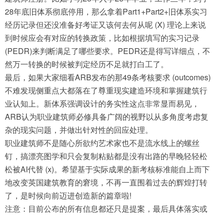
28年底旧体系彻底停用，那么拿着Part1+Part2+旧体系实习
经历记录但还没准备好考证又该何去何从呢 (X) 理论上来说
到时候应会有对应的转换政策，比如根据填写的实习记录
(PEDR)来判断满足了哪些要求。PEDR还是得写详细点，不
然万一转换的时候被判定经历不足就打白工了。
最后，如果大家细看ARB发布的那49条考核要求 (outcomes)
不难发现侧重点大都落在了尊重现实建造环境和掌握建筑行
业认知上。新体系强调设计的务实性这点非常显而易见，
ARB认为职业建筑师必修具备广阔的视野以从多角度考虑复
杂的现实问题，并做出针对性的回应处理。
职业建筑师不是随心所欲约艺术家也不是流水线上的螺丝
钉，搞漂亮图学和只会复制粘贴都是没有出路的早晚轻轻松
松被AI代替 (x)。希望基于实际成果的新考核标准能自上而下
地改变英国建筑教育的窘境，不再一直围着过去的辉煌打转
了，是时候向前迈进创造新的篇章啦!
注意：目前公布的所有信息都还只是提案，最后具体落实或