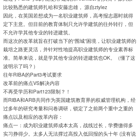
比较熟悉的建筑师扎哈和安藤忠雄， 源自ztylez
因此，在英国若想成为一名职业建筑师，高考报志愿时就得
定下主意。但目前的教育体制只允许学建筑的往外转行，但
不允许学其他专业的转进建筑。
而这次的改革就旨在打破当下的“围城”困境，让职业建筑师的
栽培之路更灵活，并针对性地提高职业建筑师的专业素养标
准。简单来说，就是学其他专业的转进建筑也OK。（懂了这
波明示了吗？）
往年RIBA的Part3考试要求
改革前的痛点VS解决内容
不再受学历和Part123限制？！
而RIBA和ARB共同作为英国建筑教育界的权威管理机构，经
过多年的研究考量和问卷调研，锁定了之前两个重中之重的
痛点以及相应的改革内容：
痛点一：成为职业建筑师成本太高，战线过长，学费缴得多
实习挣得少。太多人无法撑过高投入低回报的头十年 (没有说