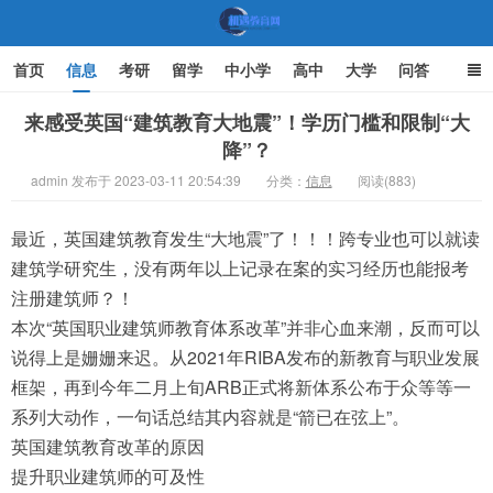
首页
信息
考研
留学
中小学
高中
大学
问答
文化
家庭教育
来感受英国“建筑教育大地震”！学历门槛和限制“大
降”？
机遇教育网
admin 发布于 2023-03-11 20:54:39
分类：
信息
阅读(883)
最近，英国建筑教育发生“大地震”了！！！跨专业也可以就读
建筑学研究生，没有两年以上记录在案的实习经历也能报考
注册建筑师？！
本次“英国职业建筑师教育体系改革”并非心血来潮，反而可以
说得上是姗姗来迟。从2021年RIBA发布的新教育与职业发展
框架，再到今年二月上旬ARB正式将新体系公布于众等等一
系列大动作，一句话总结其内容就是“箭已在弦上”。
英国建筑教育改革的原因
提升职业建筑师的可及性