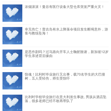
浓烟滚滚！曼谷有医疗设备大型仓库突发严重火灾！
幸无伤亡！普吉岛有水上降落伞项目发生断绳意外，游
客与教练坠海！
是恶作剧吗？过马路向开车人士鞠躬致谢，新加坡12岁
学生亲述背后缘由
惊魂！比利时毕业旅行又出事，载70名学生的大巴撞
树，五人受轻伤，师生受惊吓
比利时学校毕业旅行在意大利发生事故, 男孩从酒店坠
落，很多老师已经不敢再带队了