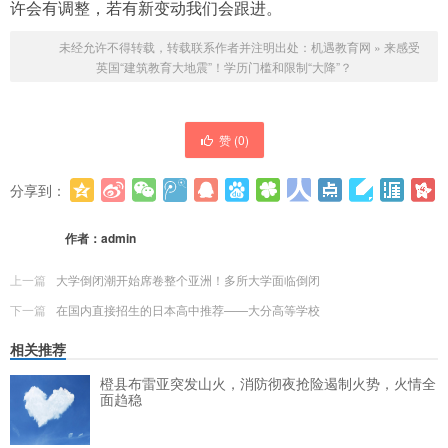
许会有调整，若有新变动我们会跟进。
未经允许不得转载，转载联系作者并注明出处：
机遇教育网
»
来感受
英国“建筑教育大地震”！学历门槛和限制“大降”？
赞 (
0
)
分享到：
更多
(
0
)
作者：
admin
上一篇
大学倒闭潮开始席卷整个亚洲！多所大学面临倒闭
下一篇
在国内直接招生的日本高中推荐——大分高等学校
相关推荐
橙县布雷亚突发山火，消防彻夜抢险遏制火势，火情全
面趋稳