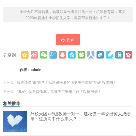
未经允许不得转载，转载联系作者并注明出处：
机遇教育网
»
事关
2023年普通中小学招生入学，教育部最新通知来了！
赞 (
0
)
分享到：
更多
(
0
)
作者：
admin
上一篇
读物还是“毒”物？！写给孩子看的历史书中惊现“英雄”投降图！
下一篇
19岁小伙自首偷车，竟被失主安排工作？以德报怨！
相关推荐
外校天团+特级教师一对一，建校仅一年交出惊人成绩
单：这所高中什么来头？