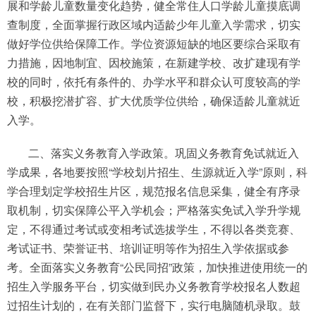
展和学龄儿童数量变化趋势，健全常住人口学龄儿童摸底调
查制度，全面掌握行政区域内适龄少年儿童入学需求，切实
做好学位供给保障工作。学位资源短缺的地区要综合采取有
力措施，因地制宜、因校施策，在新建学校、改扩建现有学
校的同时，依托有条件的、办学水平和群众认可度较高的学
校，积极挖潜扩容、扩大优质学位供给，确保适龄儿童就近
入学。
二、落实义务教育入学政策。巩固义务教育免试就近入
学成果，各地要按照“学校划片招生、生源就近入学”原则，科
学合理划定学校招生片区，规范报名信息采集，健全有序录
取机制，切实保障公平入学机会；严格落实免试入学升学规
定，不得通过考试或变相考试选拔学生，不得以各类竞赛、
考试证书、荣誉证书、培训证明等作为招生入学依据或参
考。全面落实义务教育“公民同招”政策，加快推进使用统一的
招生入学服务平台，切实做到民办义务教育学校报名人数超
过招生计划的，在有关部门监督下，实行电脑随机录取。鼓