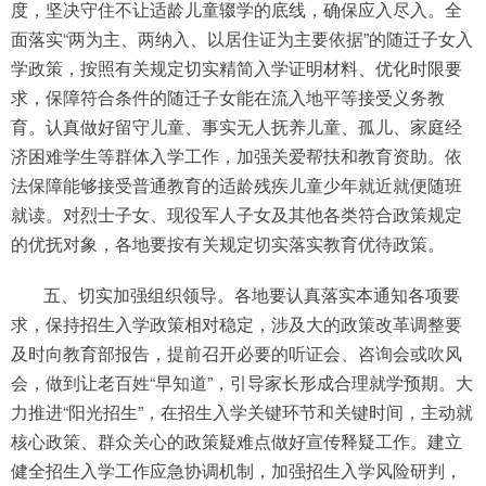
度，坚决守住不让适龄儿童辍学的底线，确保应入尽入。全
面落实“两为主、两纳入、以居住证为主要依据”的随迁子女入
学政策，按照有关规定切实精简入学证明材料、优化时限要
求，保障符合条件的随迁子女能在流入地平等接受义务教
育。认真做好留守儿童、事实无人抚养儿童、孤儿、家庭经
济困难学生等群体入学工作，加强关爱帮扶和教育资助。依
法保障能够接受普通教育的适龄残疾儿童少年就近就便随班
就读。对烈士子女、现役军人子女及其他各类符合政策规定
的优抚对象，各地要按有关规定切实落实教育优待政策。
五、切实加强组织领导。各地要认真落实本通知各项要
求，保持招生入学政策相对稳定，涉及大的政策改革调整要
及时向教育部报告，提前召开必要的听证会、咨询会或吹风
会，做到让老百姓“早知道”，引导家长形成合理就学预期。大
力推进“阳光招生”，在招生入学关键环节和关键时间，主动就
核心政策、群众关心的政策疑难点做好宣传释疑工作。建立
健全招生入学工作应急协调机制，加强招生入学风险研判，