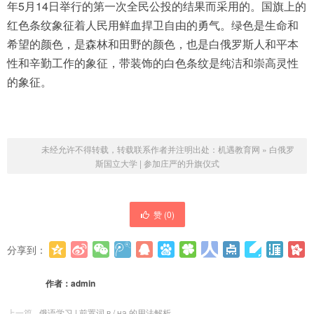
年5月14日举行的第一次全民公投的结果而采用的。国旗上的
红色条纹象征着人民用鲜血捍卫自由的勇气。绿色是生命和
希望的颜色，是森林和田野的颜色，也是白俄罗斯人和平本
性和辛勤工作的象征，带装饰的白色条纹是纯洁和崇高灵性
的象征。
未经允许不得转载，转载联系作者并注明出处：
机遇教育网
»
白俄罗
斯国立大学 | 参加庄严的升旗仪式
赞 (
0
)
分享到：
更多
(
0
)
作者：
admin
上一篇
俄语学习 | 前置词 в / на 的用法解析