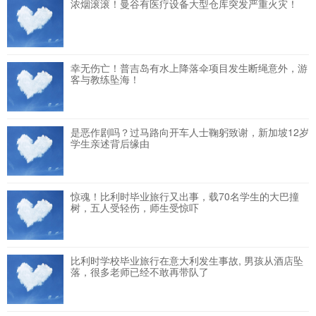
浓烟滚滚！曼谷有医疗设备大型仓库突发严重火灾！
幸无伤亡！普吉岛有水上降落伞项目发生断绳意外，游
客与教练坠海！
是恶作剧吗？过马路向开车人士鞠躬致谢，新加坡12岁
学生亲述背后缘由
惊魂！比利时毕业旅行又出事，载70名学生的大巴撞
树，五人受轻伤，师生受惊吓
比利时学校毕业旅行在意大利发生事故, 男孩从酒店坠
落，很多老师已经不敢再带队了