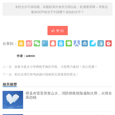
未经允许不得转载，转载联系作者并注明出处：
机遇教育网
»
哥斯达
黎加GDP相当于中国哪个省份的水平？
赞 (
0
)
分享到：
更多
(
0
)
作者：
admin
上一篇
加拿大犹太小学两枪手疯狂开枪，大批警力集结！担心恐袭！
下一篇
初次去津巴布韦的旅行指南和五星推荐的景点！
相关推荐
橙县布雷亚突发山火，消防彻夜抢险遏制火势，火情全
面趋稳