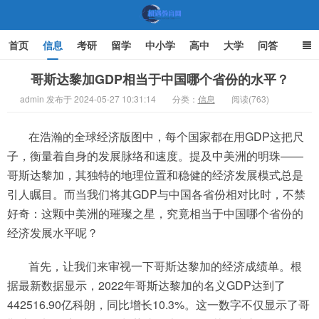
首页
信息
考研
留学
中小学
高中
大学
问答
文化
家庭教育
哥斯达黎加GDP相当于中国哪个省份的水平？
admin 发布于 2024-05-27 10:31:14
分类：
信息
阅读(763)
机遇教育网
在浩瀚的全球经济版图中，每个国家都在用GDP这把尺
子，衡量着自身的发展脉络和速度。提及中美洲的明珠——
哥斯达黎加，其独特的地理位置和稳健的经济发展模式总是
引人瞩目。而当我们将其GDP与中国各省份相对比时，不禁
好奇：这颗中美洲的璀璨之星，究竟相当于中国哪个省份的
经济发展水平呢？
首先，让我们来审视一下哥斯达黎加的经济成绩单。根
据最新数据显示，2022年哥斯达黎加的名义GDP达到了
442516.90亿科朗，同比增长10.3%。这一数字不仅显示了哥