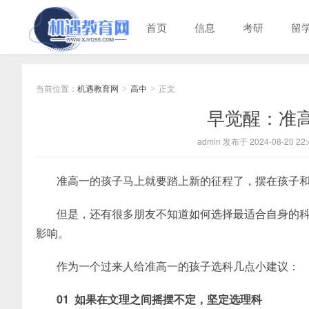
首页
信息
考研
留
当前位置：
机遇教育网
高中
正文
>
>
早觉醒：准
admin 发布于 2024-08-20 22:
准高一的孩子马上就要踏上新的征程了，摆在孩子
但是，还有很多朋友不知道如何选择最适合自身的
影响。
作为一个过来人给准高一的孩子选科几点小建议：
01 如果在文理之间摇摆不定，坚定选理科