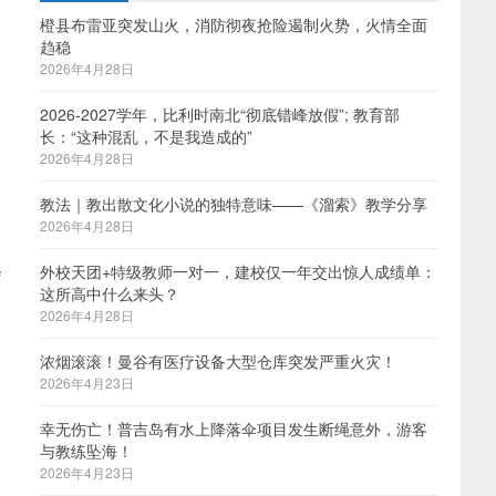
橙县布雷亚突发山火，消防彻夜抢险遏制火势，火情全面
趋稳
2026年4月28日
2026-2027学年，比利时南北“彻底错峰放假”; 教育部
长：“这种混乱，不是我造成的”
2026年4月28日
教法｜教出散文化小说的独特意味——《溜索》教学分享
2026年4月28日
会
外校天团+特级教师一对一，建校仅一年交出惊人成绩单：
这所高中什么来头？
2026年4月28日
浓烟滚滚！曼谷有医疗设备大型仓库突发严重火灾！
2026年4月23日
幸无伤亡！普吉岛有水上降落伞项目发生断绳意外，游客
与教练坠海！
2026年4月23日