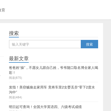
教育
搜索
最新文章
爸爸姓“操”，不愿女儿跟自己姓，爷爷随口取名博全家人喝
彩！
有
阅读(875)
发指！美窃贼偷走家用车 竟将车里2女婴丢弃“零下2度水
沟中”
阅读(484)
明日起可查询！全国大学英语四、六级考试成绩