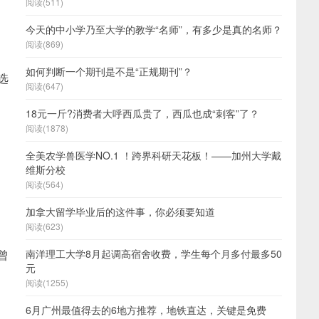
阅读(511)
今天的中小学乃至大学的教学“名师”，有多少是真的名师？
阅读(869)
如何判断一个期刊是不是“正规期刊”？
选
阅读(647)
18元一斤?消费者大呼西瓜贵了，西瓜也成“刺客”了？
阅读(1878)
全美农学兽医学NO.1 ！跨界科研天花板！——加州大学戴
维斯分校
阅读(564)
加拿大留学毕业后的这件事，你必须要知道
阅读(623)
曾
南洋理工大学8月起调高宿舍收费，学生每个月多付最多50
元
阅读(1255)
6月广州最值得去的6地方推荐，地铁直达，关键是免费