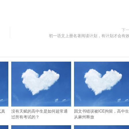
下
初一语文上册名著阅读计划，有计划才会有
气真
没有天赋的高中生是如何超常通
因文书错误被ICE拘留，高中
过所有考试的？
从麻州释放