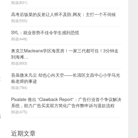
阅读(831)
，
高考后饭菜的反差让人猝不及防,网友：主打一个不伺候
阅读(550)
SYL：就业形势不佳令学生感到恐慌
阅读(448)
奥克兰Macleans学区海景房！一家三代都可住！3分钟走
到海滩…
阅读(893)
吾虽微末凡尘 却也心向天空——长清区文昌中心小学马光
校
栋老师的事迹
阅读(784)
Pixalate 推出 “Clawback Report”：广告行业首个争议解决
系统，助力广告买卖双方简化广告作弊申诉与退款流程
阅读(475)
都
近期文章