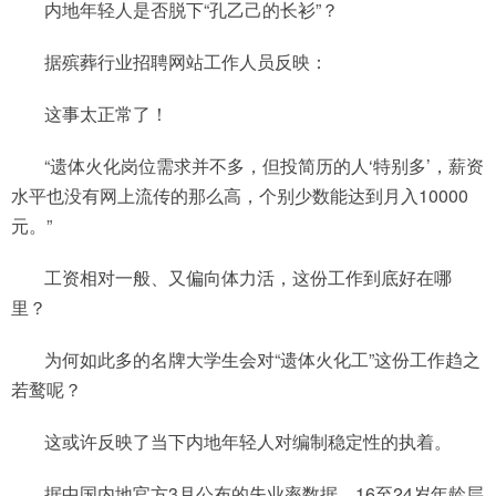
内地年轻人是否脱下“孔乙己的长衫”？
据殡葬行业招聘网站工作人员反映：
这事太正常了！
“遗体火化岗位需求并不多，但投简历的人‘特别多’，薪资
水平也没有网上流传的那么高，个别少数能达到月入10000
元。”
工资相对一般、又偏向体力活，这份工作到底好在哪
里？
为何如此多的名牌大学生会对“遗体火化工”这份工作趋之
若鹜呢？
这或许反映了当下内地年轻人对编制稳定性的执着。
据中国内地官方3月公布的失业率数据，16至24岁年龄层