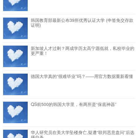
韩国教育部最新公布39所优秀认证大学 (申签免交存款
证明)
新加坡人才过剩？两成学历太高宁愿低就，私校毕业的
更严重！
德国大学真的“很难毕业”吗？——用官方数据重新看懂
QS前500的韩国大学里，有两所是“保底神器”
华人研究员在美大学坠楼身亡,疑遭“联邦恶意盘问”后选
择自杀