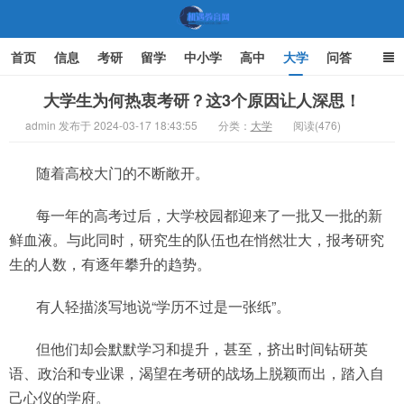
首页
信息
考研
留学
中小学
高中
大学
问答
文化
家庭教育
大学生为何热衷考研？这3个原因让人深思！
admin 发布于 2024-03-17 18:43:55
分类：
大学
阅读(476)
机遇教育网
随着高校大门的不断敞开。
每一年的高考过后，大学校园都迎来了一批又一批的新
鲜血液。与此同时，研究生的队伍也在悄然壮大，报考研究
生的人数，有逐年攀升的趋势。
有人轻描淡写地说“学历不过是一张纸”。
但他们却会默默学习和提升，甚至，挤出时间钻研英
语、政治和专业课，渴望在考研的战场上脱颖而出，踏入自
己心仪的学府。