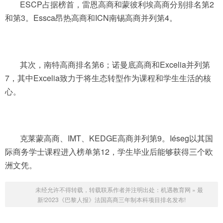
ESCP占据榜首，雷恩高商和蒙彼利埃高商分别排名第2
和第3。Essca昂热高商和ICN南锡高商并列第4。
其次，南特高商排名第6；诺曼底高商和Excelia并列第
7，其中Excelia致力于将生态转型作为课程和学生生活的核
心。
克莱蒙高商、IMT、KEDGE高商并列第9。Iéseg以其国
际商务学士课程进入榜单第12，学生毕业后能够获得三个欧
洲文凭。
未经允许不得转载，转载联系作者并注明出处：
机遇教育网
»
最
新!2023《巴黎人报》法国高商三年制本科项目排名发布!