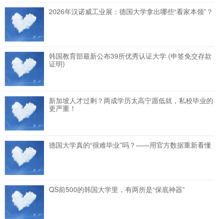
2026年汉诺威工业展：德国大学拿出哪些“看家本领”？
韩国教育部最新公布39所优秀认证大学 (申签免交存款
证明)
新加坡人才过剩？两成学历太高宁愿低就，私校毕业的
更严重！
德国大学真的“很难毕业”吗？——用官方数据重新看懂
QS前500的韩国大学里，有两所是“保底神器”