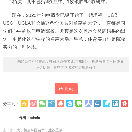
一个档次，其中包括8枚金牌、1枚银牌和4枚铜牌。
现在，2025年的申请季已经开始了，斯坦福、UCB、
USC、UCLA和哈佛这些全美名列前茅的大学，一直都是同
学们心中的热门申请院校。尤其是这次奥运会奖牌结果的出
炉，更是让这些学校的名声大噪。毕竟，体育实力也是院校
实力的一种体现。
未经允许不得转载，转载联系作者并注明出处：
机遇教育网
»
巴黎奥
运会闭幕，哪些美国名校的表现最好？
赞 (
0
)
分享到：
更多
(
0
)
作者：
admin
上一篇
大一想去韩国留学，建议重读