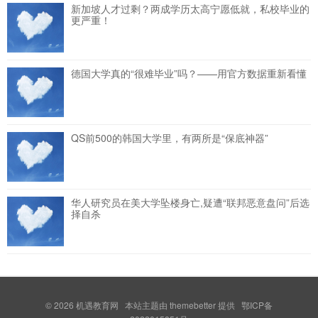
新加坡人才过剩？两成学历太高宁愿低就，私校毕业的
更严重！
德国大学真的“很难毕业”吗？——用官方数据重新看懂
QS前500的韩国大学里，有两所是“保底神器”
华人研究员在美大学坠楼身亡,疑遭“联邦恶意盘问”后选
择自杀
© 2026
机遇教育网
本站主题由
themebetter
提供 鄂ICP备