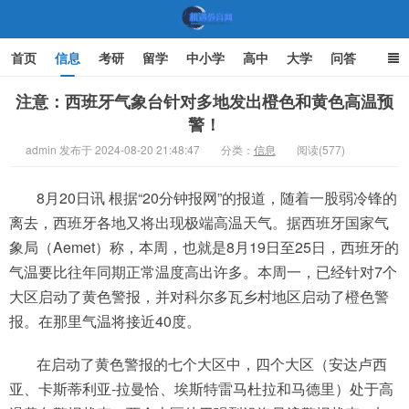
首页
信息
考研
留学
中小学
高中
大学
问答
文化
家庭教育
注意：西班牙气象台针对多地发出橙色和黄色高温预
警！
机遇教育网
admin 发布于 2024-08-20 21:48:47
分类：
信息
阅读(577)
8月20日讯 根据“20分钟报网”的报道，随着一股弱冷锋的
离去，西班牙各地又将出现极端高温天气。据西班牙国家气
象局（Aemet）称，本周，也就是8月19日至25日，西班牙的
气温要比往年同期正常温度高出许多。本周一，已经针对7个
大区启动了黄色警报，并对科尔多瓦乡村地区启动了橙色警
报。在那里气温将接近40度。
在启动了黄色警报的七个大区中，四个大区（安达卢西
亚、卡斯蒂利亚-拉曼恰、埃斯特雷马杜拉和马德里）处于高