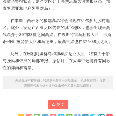
温黄色警报状态，两个大区处于强烈沿海风浪警报状态（加
泰罗尼亚和巴利阿里群岛）。
在本周，西班牙的极端高温将会出现在科尔多瓦乡村地
区。此外，安达卢西亚大区内陆的其它地区，也会出现最高
气温介于39到38度之间高温。在埃斯特雷马杜拉大区、卡斯
蒂利亚-拉曼恰大区和马德里，最高气温也在37至38度之间。
此外，在巴利阿里群岛和加泰罗尼亚大区，将有关于沿
海强风和强浪的局部警报。据估计，在风暴中还将伴有间歇
性的阵雨和雷暴。
未经允许不得转载，转载联系作者并注明出处：
机遇教育网
»
注意：
西班牙气象台针对多地发出橙色和黄色高温预警！
赞 (
0
)