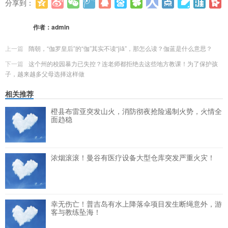
分享到：
更多
(
0
)
作者：
admin
上一篇
隋朝，“伽罗皇后”的“伽”其实不读“jiā”，那怎么读？伽蓝是什么意思？
下一篇
这个州的校园暴力已失控？连老师都拒绝去这些地方教课！为了保护孩
子，越来越多父母选择这样做
相关推荐
橙县布雷亚突发山火，消防彻夜抢险遏制火势，火情全
面趋稳
浓烟滚滚！曼谷有医疗设备大型仓库突发严重火灾！
幸无伤亡！普吉岛有水上降落伞项目发生断绳意外，游
客与教练坠海！