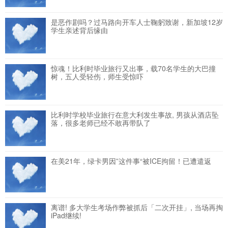
是恶作剧吗？过马路向开车人士鞠躬致谢，新加坡12岁
学生亲述背后缘由
惊魂！比利时毕业旅行又出事，载70名学生的大巴撞
树，五人受轻伤，师生受惊吓
比利时学校毕业旅行在意大利发生事故, 男孩从酒店坠
落，很多老师已经不敢再带队了
在美21年，绿卡男因”这件事“被ICE拘留！已遭遣返
离谱! 多大学生考场作弊被抓后「二次开挂」, 当场再掏
iPad继续!