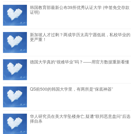
韩国教育部最新公布39所优秀认证大学 (申签免交存款
证明)
新加坡人才过剩？两成学历太高宁愿低就，私校毕业的
更严重！
德国大学真的“很难毕业”吗？——用官方数据重新看懂
QS前500的韩国大学里，有两所是“保底神器”
华人研究员在美大学坠楼身亡,疑遭“联邦恶意盘问”后选
择自杀