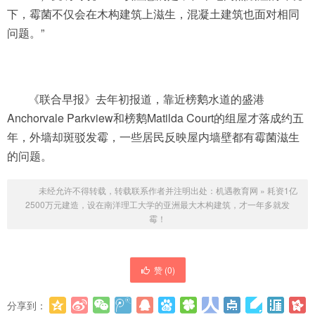
下，霉菌不仅会在木构建筑上滋生，混凝土建筑也面对相同
问题。”
《联合早报》去年初报道，靠近榜鹅水道的盛港
Anchorvale Parkview和榜鹅Matilda Court的组屋才落成约五
年，外墙却斑驳发霉，一些居民反映屋内墙壁都有霉菌滋生
的问题。
未经允许不得转载，转载联系作者并注明出处：
机遇教育网
»
耗资1亿
2500万元建造，设在南洋理工大学的亚洲最大木构建筑，才一年多就发
霉！
赞 (
0
)
分享到：