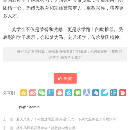
团结一心，为黎氏教育和宗族繁荣努力，重教兴族，培养更
多人才。
奖学金不仅是荣誉和激励，更是求学路上的助推器。受
表彰的学子表示，会以梦为马、刻苦求学，传承黎氏精神。
未经允许不得转载，转载联系作者并注明出处：
机遇教育网
»
黎氏宗
亲奖学 助力学子成才
赞 (
0
)
分享到：
更多
(
0
)
作者：
admin
上一篇
夏天又来了！荷兰这周重回”高温”天气，下周气温将低于常规水平
下一篇
林头乌坭教育基金会：奖教奖学促发展