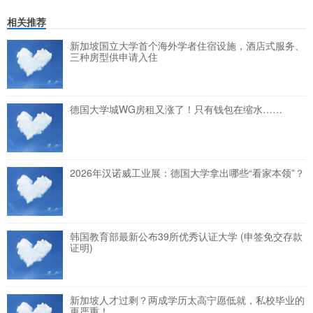
相关推荐
新加坡国立大学首个海外学者住宿设施，酒店式服务、
三种房型供申请入住
德国大学城WG房租又涨了！只有钱包在缩水……
2026年汉诺威工业展：德国大学拿出哪些“看家本领”？
韩国教育部最新公布39所优秀认证大学 (申签免交存款
证明)
新加坡人才过剩？两成学历太高宁愿低就，私校毕业的
更严重！