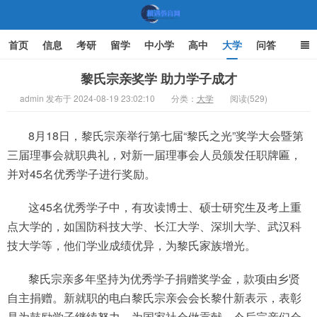
首页
信息
考研
留学
中小学
高中
大学
问答
文化
家庭教育
黎氏宗亲奖学 助力学子成才
admin 发布于 2024-08-19 23:02:10
分类：
大学
阅读(529)
机遇教育网
8月18日，黎氏宗亲举行第七届“黎氏之光”奖学大会暨第
三届理事会就职典礼，对新一届理事会人员颁发任职牌匾，
并对45名优秀学子进行奖励。
这45名优秀学子中，有攻读博士、硕士研究生及考上重
点大学的，如国防科技大学、长江大学、深圳大学、武汉科
技大学等，他们学业成绩优异，为黎氏家族增光。
黎氏宗亲多年坚持为优秀学子捐赠奖学金，款项由乡贤
自主捐赠。新就职的电白黎氏宗亲会会长黎什新表示，表彰
是为鼓励学子继续努力，为国家社会做贡献，今后宗亲们会