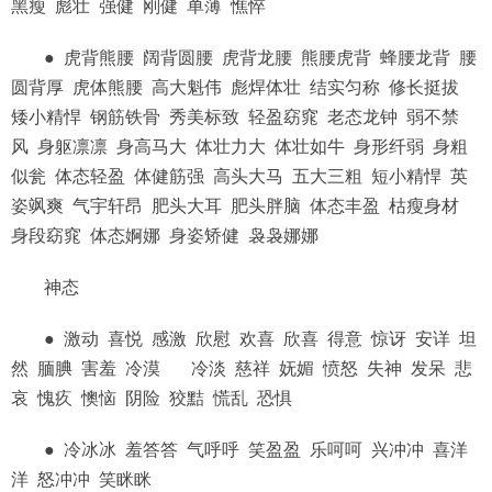
黑瘦 彪壮 强健 刚健 单薄 憔悴
● 虎背熊腰 阔背圆腰 虎背龙腰 熊腰虎背 蜂腰龙背 腰
圆背厚 虎体熊腰 高大魁伟 彪焊体壮 结实匀称 修长挺拔
矮小精悍 钢筋铁骨 秀美标致 轻盈窈窕 老态龙钟 弱不禁
风 身躯凛凛 身高马大 体壮力大 体壮如牛 身形纤弱 身粗
似瓮 体态轻盈 体健筋强 高头大马 五大三粗 短小精悍 英
姿飒爽 气宇轩昂 肥头大耳 肥头胖脑 体态丰盈 枯瘦身材
身段窈窕 体态婀娜 身姿矫健 袅袅娜娜
神态
● 激动 喜悦 感激 欣慰 欢喜 欣喜 得意 惊讶 安详 坦
然 腼腆 害羞 冷漠 冷淡 慈祥 妩媚 愤怒 失神 发呆 悲
哀 愧疚 懊恼 阴险 狡黠 慌乱 恐惧
● 冷冰冰 羞答答 气呼呼 笑盈盈 乐呵呵 兴冲冲 喜洋
洋 怒冲冲 笑眯眯