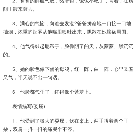
2、爸爸的胖脸气成了猪肝色，饭也不吃了，背着手在房
间里踱来踱去。
3、满心的气恼，向谁去发泄?爸爸拼命地一口接一口地
抽烟，浓重的烟雾从他嘴里喷吐出来，飘散在她脑额周围。
4、他气得鼓起腮帮子，脸像阴了的天，灰蒙蒙、黑沉沉
的。
5、她的脸色像下蛋的母鸡，红一阵，白一阵，心里又羞
又气，半天说不出一句话。
6、他脸都气歪了，红得像个紫萝卜。
表情描写(委屈)
1、他受到了极大的委屈，伏在桌上，两手捂着两个耳
朵，双肩一抖一抖的痛哭个不停。