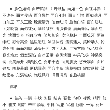
● 脸色如蜡 面若鹅卵 面若银盘 面如土色 面红耳赤 面
不改色 面容俊俏 面容憔悴 面容刚毅 面目可憎 面如满月 面
白如玉 平头正脸 脸庞清秀 脸色红润 脸色白皙 面白唇红
面如晚霞 面似红火 满脸皱纹 满脸雀斑 满面春风 满面红
光 满面笑容 粉红含春 笑脸相迎 皮泡脸肿 青面獠牙 两颊
绯红 颧骨高耸 黑里透红 涂脂抹粉 酒窝迷人 笑厣动人 轮
廓分明 面面相觑 油头粉面 方面大耳 广额方颐 气色红润
容光焕发 酒窝深陷 白净柔嫩 春风满面 神采飞扬 神采奕
奕 喜笑颜开 和颜悦色 喜形于色 面黄肌瘦 愁云满面 面如
银盘 阔脸暴腮 两腮圆润 面容丰腴 满脸横肉 皱纹纵横 皱
纹密布 刻满皱纹 饱经风霜 满目清秀 杏脸桃腮
体形
● 苗条 丰满 丰腴 魁梧 结实 强壮 匀称 标致 精悍 短
小 粗实 粗犷 笨重 消瘦 细挑 富态 富相 臃肿 干瘪 丽质