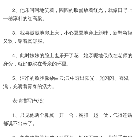
2、他乐呵呵地笑着，圆圆的脸蛋放着红光，就像田野上
一穗淳朴的红高粱。
3、我喜滋滋地爬上床，小心翼翼地穿上新鞋，新鞋急轻
又软，穿着真舒服。
4、此时妹妹的脸上也乐开了花，她亲昵地偎依在老师的
身旁，就好似躺在母亲的环里。
5、洁净的脸膛像朵白云;云中透出阳光，光闪闪、喜滋
滋，充满着青春的活力。
表情描写(气愤)
1、只见他两个鼻翼一开一合，胸脯一起一伏，气得连话
都说不出来了。