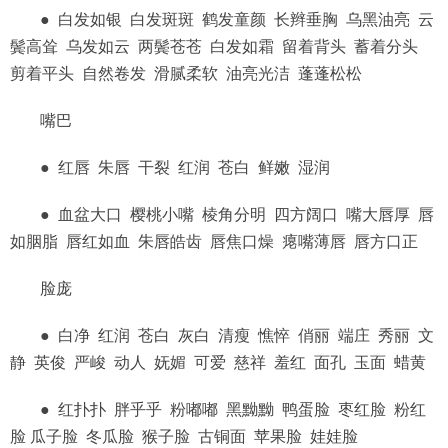
● 白发如银 白发斑斑 鹤发童颜 长辫垂胸 乌黑油亮 云
鬓高耸 乌发如云 两鬓苍苍 白发如霜 留着背头 蓄着分头
剪着平头 自然卷发 滑腻柔软 油亮光洁 蓬蓬松松
嘴巴
● 红唇 朱唇 干裂 红润 苍白 鲜嫩 湿润
● 血盆大口 樱桃小嘴 棱角分明 四方阔口 嘴大唇厚 唇
如胭脂 唇红如血 朱唇皓齿 唇焦口燥 瘪嘴薄唇 唇方口正
脸庞
● 白净 红润 苍白 灰白 清瘦 憔悴 俏丽 端庄 秀丽 文
静 英俊 严峻 动人 妩媚 可爱 慈祥 羞红 面孔 玉面 蜡黄
● 红扑扑 胖乎乎 粉嘟嘟 黑黝黝 鸭蛋脸 枣红脸 粉红
脸 瓜子脸 冬瓜脸 猴子脸 古铜面 苹果脸 娃娃脸