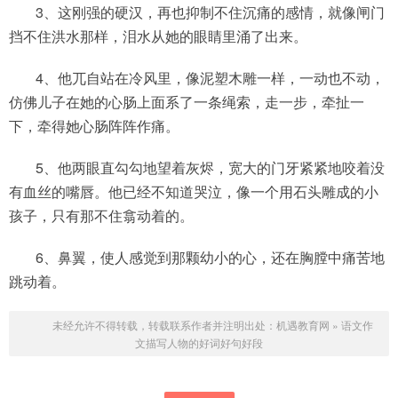
3、这刚强的硬汉，再也抑制不住沉痛的感情，就像闸门
挡不住洪水那样，泪水从她的眼睛里涌了出来。
4、他兀自站在冷风里，像泥塑木雕一样，一动也不动，
仿佛儿子在她的心肠上面系了一条绳索，走一步，牵扯一
下，牵得她心肠阵阵作痛。
5、他两眼直勾勾地望着灰烬，宽大的门牙紧紧地咬着没
有血丝的嘴唇。他已经不知道哭泣，像一个用石头雕成的小
孩子，只有那不住翕动着的。
6、鼻翼，使人感觉到那颗幼小的心，还在胸膛中痛苦地
跳动着。
未经允许不得转载，转载联系作者并注明出处：
机遇教育网
»
语文作
文描写人物的好词好句好段