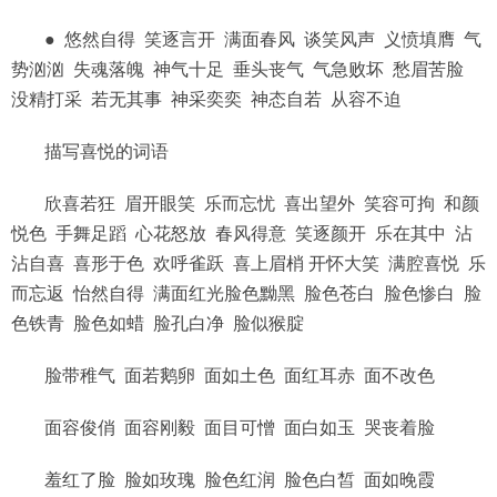
● 悠然自得 笑逐言开 满面春风 谈笑风声 义愤填膺 气
势汹汹 失魂落魄 神气十足 垂头丧气 气急败坏 愁眉苦脸
没精打采 若无其事 神采奕奕 神态自若 从容不迫
描写喜悦的词语
欣喜若狂 眉开眼笑 乐而忘忧 喜出望外 笑容可拘 和颜
悦色 手舞足蹈 心花怒放 春风得意 笑逐颜开 乐在其中 沾
沾自喜 喜形于色 欢呼雀跃 喜上眉梢 开怀大笑 满腔喜悦 乐
而忘返 怡然自得 满面红光脸色黝黑 脸色苍白 脸色惨白 脸
色铁青 脸色如蜡 脸孔白净 脸似猴腚
脸带稚气 面若鹅卵 面如土色 面红耳赤 面不改色
面容俊俏 面容刚毅 面目可憎 面白如玉 哭丧着脸
羞红了脸 脸如玫瑰 脸色红润 脸色白皙 面如晚霞