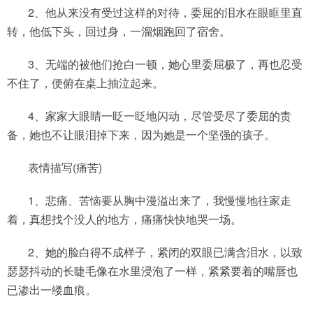
2、他从来没有受过这样的对待，委屈的泪水在眼眶里直
转，他低下头，回过身，一溜烟跑回了宿舍。
3、无端的被他们抢白一顿，她心里委屈极了，再也忍受
不住了，便俯在桌上抽泣起来。
4、家家大眼睛一眨一眨地闪动，尽管受尽了委屈的责
备，她也不让眼泪掉下来，因为她是一个坚强的孩子。
表情描写(痛苦)
1、悲痛、苦恼要从胸中漫溢出来了，我慢慢地往家走
着，真想找个没人的地方，痛痛快快地哭一场。
2、她的脸白得不成样子，紧闭的双眼已满含泪水，以致
瑟瑟抖动的长睫毛像在水里浸泡了一样，紧紧要着的嘴唇也
已渗出一缕血痕。