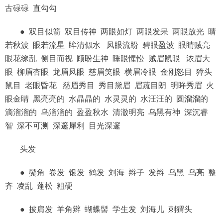
古碌碌 直勾勾
● 双目似箭 双目传神 两眼如灯 两眼发呆 两眼放光 睛
若秋波 眼若流星 眸清似水 凤眼流盼 碧眼盈波 眼睛贼亮
眼花缭乱 侧目而视 顾盼生神 睡眼惺忪 贼眉鼠眼 浓眉大
眼 柳眉杏眼 龙眉凤眼 慈眉笑眼 横眉冷眼 金刚怒目 獐头
鼠目 老眼昏花 慈眉秀目 秀目黛眉 眉蔬目朗 明眸秀眉 火
眼金睛 黑亮亮的 水晶晶的 水灵灵的 水汪汪的 圆溜溜的
滴溜溜的 乌溜溜的 盈盈秋水 清澈明亮 乌黑有神 深沉睿
智 深不可测 深邃犀利 目光深邃
头发
● 鬓角 卷发 银发 鹤发 刘海 辫子 发辫 乌黑 乌亮 整
齐 凌乱 蓬松 粗硬
● 披肩发 羊角辫 蝴蝶髻 学生发 刘海儿 刺猬头