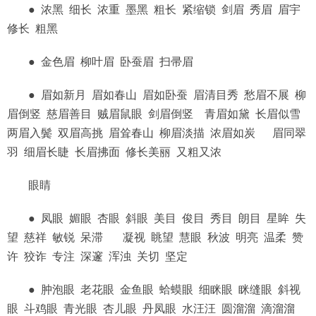
● 浓黑 细长 浓重 墨黑 粗长 紧缩锁 剑眉 秀眉 眉宇
修长 粗黑
● 金色眉 柳叶眉 卧蚕眉 扫帚眉
● 眉如新月 眉如春山 眉如卧蚕 眉清目秀 愁眉不展 柳
眉倒竖 慈眉善目 贼眉鼠眼 剑眉倒竖 青眉如黛 长眉似雪
两眉入鬓 双眉高挑 眉耸春山 柳眉淡描 浓眉如炭 眉同翠
羽 细眉长睫 长眉拂面 修长美丽 又粗又浓
眼睛
● 凤眼 媚眼 杏眼 斜眼 美目 俊目 秀目 朗目 星眸 失
望 慈祥 敏锐 呆滞 凝视 眺望 慧眼 秋波 明亮 温柔 赞
许 狡诈 专注 深邃 浑浊 关切 坚定
● 肿泡眼 老花眼 金鱼眼 蛤蟆眼 细眯眼 眯缝眼 斜视
眼 斗鸡眼 青光眼 杏儿眼 丹凤眼 水汪汪 圆溜溜 滴溜溜