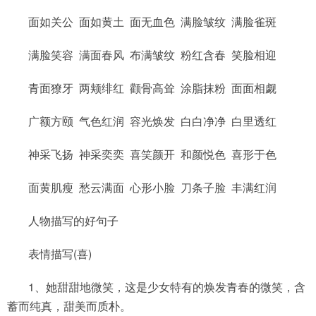
面如关公 面如黄土 面无血色 满脸皱纹 满脸雀斑
满脸笑容 满面春风 布满皱纹 粉红含春 笑脸相迎
青面獠牙 两颊绯红 颧骨高耸 涂脂抹粉 面面相觑
广额方颐 气色红润 容光焕发 白白净净 白里透红
神采飞扬 神采奕奕 喜笑颜开 和颜悦色 喜形于色
面黄肌瘦 愁云满面 心形小脸 刀条子脸 丰满红润
人物描写的好句子
表情描写(喜)
1、她甜甜地微笑，这是少女特有的焕发青春的微笑，含
蓄而纯真，甜美而质朴。