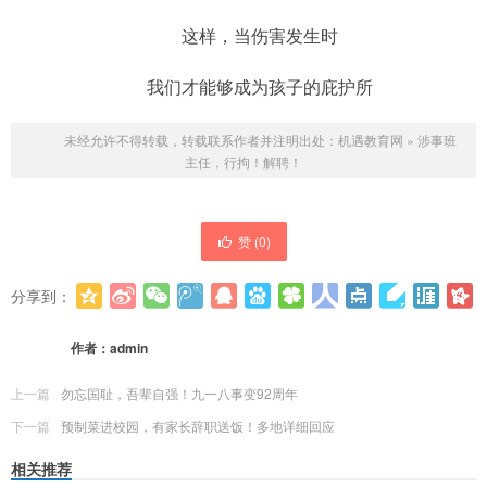
这样，当伤害发生时
我们才能够成为孩子的庇护所
未经允许不得转载，转载联系作者并注明出处：
机遇教育网
»
涉事班
主任，行拘！解聘！
赞 (
0
)
分享到：
更多
(
0
)
作者：
admin
上一篇
勿忘国耻，吾辈自强！九一八事变92周年
下一篇
预制菜进校园，有家长辞职送饭！多地详细回应
相关推荐