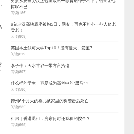
男孩从麦当劳汉堡包里取出一颗番茄种子种下，结果让他
，
惊叹不已
阅读(186)
6旬老汉高铁霸座被拘5日，网友：再也不担心一些人倚老
妨
卖老！
阅读(809)
英国本土认可大学Top10！没有曼大、爱宝?
阅读(619)
专
李子伟：天水甘谷一带方言拾遗
可
阅读(897)
什么样的学生，容易成为高考中的“黑马”？
阅读(580)
德州6个月大的婴儿被家里的狗袭击后死亡
阅读(532)
是
租房｜香港退租，房东何时还我租约按金？
阅读(665)