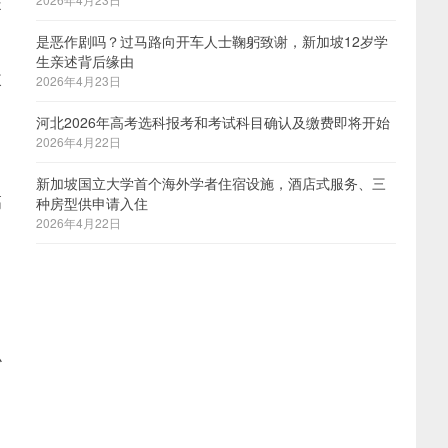
提
是恶作剧吗？过马路向开车人士鞠躬致谢，新加坡12岁学
生亲述背后缘由
改
2026年4月23日
河北2026年高考选科报考和考试科目确认及缴费即将开始
2026年4月22日
新加坡国立大学首个海外学者住宿设施，酒店式服务、三
高
种房型供申请入住
2026年4月22日
，
么