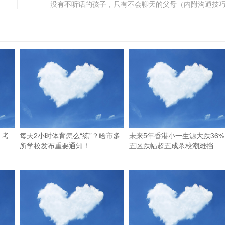
没有不听话的孩子，只有不会聊天的父母（内附沟通技
，考
每天2小时体育怎么“练”？哈市多
未来5年香港小一生源大跌36%
所学校发布重要通知！
五区跌幅超五成杀校潮难挡