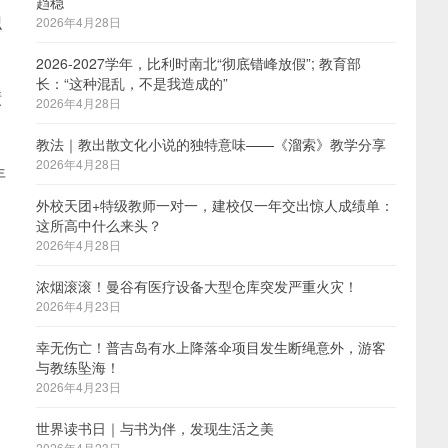
趋稳
识
2026年4月28日
2026-2027学年，比利时南北“彻底错峰放假”; 教育部
长：“这种混乱，不是我造成的”
绩
2026年4月28日
教法｜教出散文化小说的独特意味——《溜索》教学分享
2026年4月28日
年
外校天团+特级教师一对一，建校仅一年交出惊人成绩单：
这所高中什么来头？
2026年4月28日
浓烟滚滚！曼谷有医疗设备大型仓库突发严重火灾！
2026年4月23日
幸无伤亡！普吉岛有水上降落伞项目发生断绳意外，游客
与教练坠海！
，
2026年4月23日
世界读书日｜与书为伴，发现生活之美
2026年4月23日