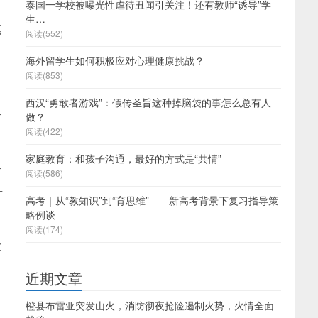
泰国一学校被曝光性虐待丑闻引关注！还有教师“诱导”学
生…
愿
阅读(552)
海外留学生如何积极应对心理健康挑战？
阅读(853)
西汉“勇敢者游戏”：假传圣旨这种掉脑袋的事怎么总有人
有
做？
阅读(422)
家庭教育：和孩子沟通，最好的方式是“共情”
有
阅读(586)
升
高考｜从“教知识”到“育思维”——新高考背景下复习指导策
略例谈
阅读(174)
大
近期文章
橙县布雷亚突发山火，消防彻夜抢险遏制火势，火情全面